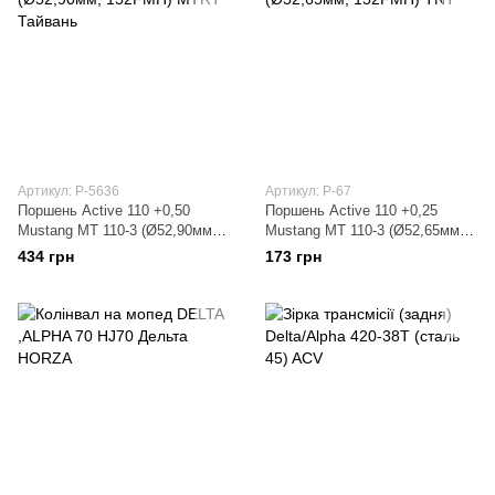
Артикул: P-5636
Артикул: P-67
Поршень Active 110 +0,50
Поршень Active 110 +0,25
Mustang MT 110-3 (Ø52,90мм,
Mustang MT 110-3 (Ø52,65мм,
152FMH) MTRT Тайвань
152FMH) TNT
434 грн
173 грн