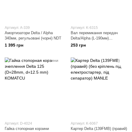
Артикул: A-339
Артикул: K-6315
Амортизатори Delta / Alpha
Вал перемикання передач
340мм, регульовані (чорні) NDT
Delta/Alpha (L-190мм)
KOMATCU
1 395 грн
253 грн
Артикул: D-4024
Артикул: K-6067
Гайка стопорная корзини
Картер Delta (139FMB) (правий)