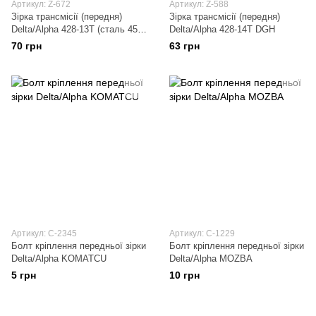
Артикул: Z-672
Артикул: Z-588
Зірка трансмісії (передня)
Зірка трансмісії (передня)
Delta/Alpha 428-13T (сталь 45)
Delta/Alpha 428-14T DGH
ACV
70 грн
63 грн
Артикул: C-2345
Артикул: C-1229
Болт кріплення передньої зірки
Болт кріплення передньої зірки
Delta/Alpha KOMATCU
Delta/Alpha MOZBA
5 грн
10 грн