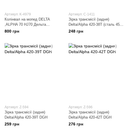
Артикул: K-4979
Артикул: C-1411
Колінвал на мопед DELTA
Зірка трансмісії (задня)
,ALPHA 70 HJ70 Дельта
Delta/Alpha 420-38T (сталь 45)
HORZA
ACV
800 грн
248 грн
Артикул: Z-594
Артикул: Z-596
Зірка трансмісії (задня)
Зірка трансмісії (задня)
Delta/Alpha 420-39T DGH
Delta/Alpha 420-42T DGH
259 грн
276 грн