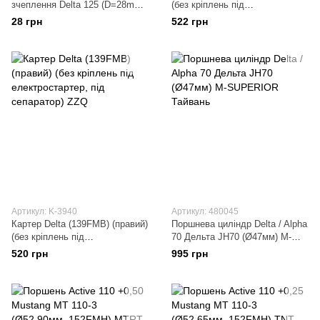
зчеплення Delta 125 (D=28mm,
(без кріплень під
d=12.5 mm) KOMATCU
електростартер, під сепаратор)
28 грн
522 грн
MANLE
Артикул: K-3940
Артикул: 480045
Картер Delta (139FMB) (правий)
Поршнева циліндр Delta / Alpha
(без кріплень під
70 Дельта JH70 (Ø47мм) M-
електростартер, під сепаратор)
SUPERIOR Тайвань
520 грн
995 грн
ZZQ