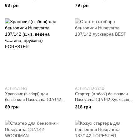
FORESTER
(шків, ведена частина,
63 грн
79 грн
пружина) BEST
Артикул: H-3
Артикул: D-3242
Храповик (в зборі) для
Стартер (в зборі) бензопили
бензопили Husqvarna 137/142
Husqvarna 137/142 Хускварна
(шків, ведена частина,
BEST
89 грн
318 грн
пружина) FORESTER