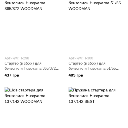
Артикул: H-298
Артикул: H-300
Стартер (в зборі) для
Стартер (в зборі) для
бензопили Husqvarna 365/372
бензопили Husqvarna 51/55
WOODMAN
WOODMAN
437 грн
405 грн