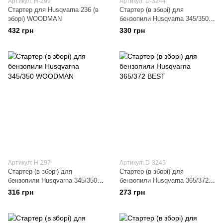
Артикул: H-299
Артикул: D-3244
Стартер для Husqvarna 236 (в
Стартер (в зборі) для
зборі) WOODMAN
бензопили Husqvarna 345/350
BEST
432 грн
330 грн
Артикул: H-297
Артикул: D-3245
Стартер (в зборі) для
Стартер (в зборі) для
бензопили Husqvarna 345/350
бензопили Husqvarna 365/372
WOODMAN
BEST
316 грн
273 грн