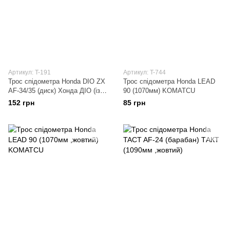
Артикул: T-191
Артикул: T-744
Трос спідометра Honda DIO ZX
Трос спідометра Honda LEAD
AF-34/35 (диск) Хонда ДІО (із
90 (1070мм) KOMATCU
засувкою ,880мм)
152 грн
85 грн