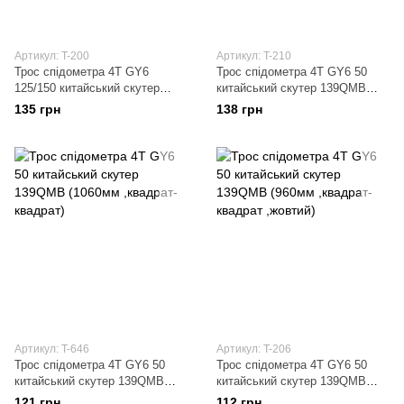
Артикул: T-200
Артикул: T-210
Трос спідометра 4T GY6
Трос спідометра 4T GY6 50
125/150 китайський скутер
китайський скутер 139QMB
152QMI/157QMJ (1100mm)
(930мм ,квадрат-вилка
135 грн
138 грн
,жовтий)
Артикул: T-646
Артикул: T-206
Трос спідометра 4T GY6 50
Трос спідометра 4T GY6 50
китайський скутер 139QMB
китайський скутер 139QMB
(1060мм ,квадрат-квадрат)
(960мм ,квадрат-квадрат
121 грн
112 грн