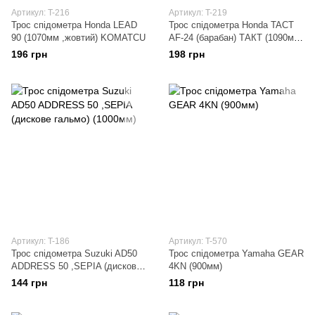
Артикул: T-216
Артикул: T-219
Трос спідометра Honda LEAD
Трос спідометра Honda TACT
90 (1070мм ,жовтий) KOMATCU
AF-24 (барабан) ТАКТ (1090мм
,жовтий)
196 грн
198 грн
Артикул: T-186
Артикул: T-570
Трос спідометра Suzuki AD50
Трос спідометра Yamaha GEAR
ADDRESS 50 ,SEPIA (дискове
4KN (900мм)
гальмо) (1000мм)
144 грн
118 грн