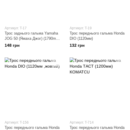
Артикул: T-17
Артикул: T-19
Трос заднього гальма Yamaha
Трос переднього гальма Honda
JOG 50 (Ямаха Джог) (1790mm,
DIO (1120мм)
уп.1шт)
148 грн
132 грн
Артикул: T-156
Артикул: T-714
Трос переднього гальма Honda
Трос переднього гальма Honda