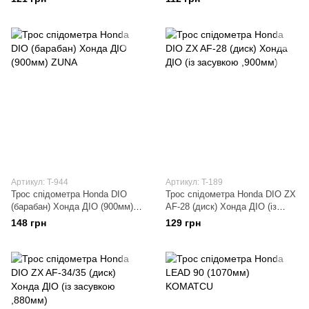
,жовтий)
Артикул: T-944
Артикул: T-189
Трос спідометра Honda DIO
Трос спідометра Honda DIO ZX
(барабан) Хонда ДІО (900мм)
AF-28 (диск) Хонда ДІО (із
ZUNA
засувкою ,900мм)
148 грн
129 грн