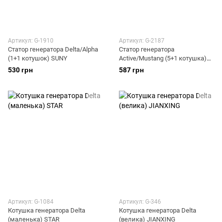
Артикул: G-1910
Артикул: G-2187
Статор генератора Delta/Alpha
Статор генератора
(1+1 котушок) SUNY
Active/Mustang (5+1 котушка)
MANLE
530 грн
587 грн
Артикул: G-1084
Артикул: G-346
Котушка генератора Delta
Котушка генератора Delta
(маленька) STAR
(велика) JIANXING