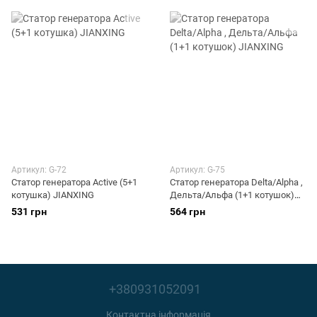
Артикул: G-72
Артикул: G-75
Статор генератора Active (5+1
Статор генератора Delta/Alpha ,
котушка) JIANXING
Дельта/Альфа (1+1 котушок)
JIANXING
531 грн
564 грн
+380931052091
Контактна інформація