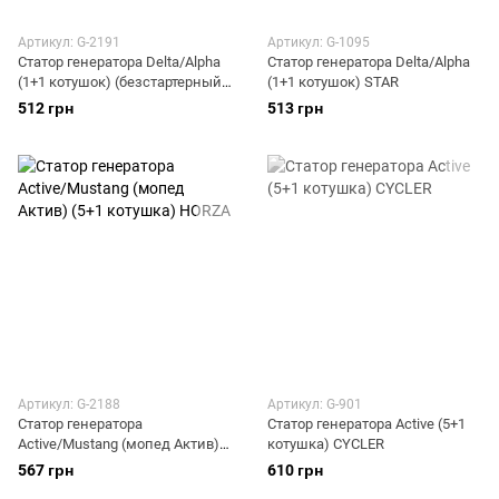
Артикул: G-2191
Артикул: G-1095
Статор генератора Delta/Alpha
Статор генератора Delta/Alpha
(1+1 котушок) (безстартерный
(1+1 котушок) STAR
мопед) HORZA
512 грн
513 грн
Артикул: G-2188
Артикул: G-901
Статор генератора
Статор генератора Active (5+1
Active/Mustang (мопед Актив)
котушка) CYCLER
(5+1 котушка) HORZA
567 грн
610 грн