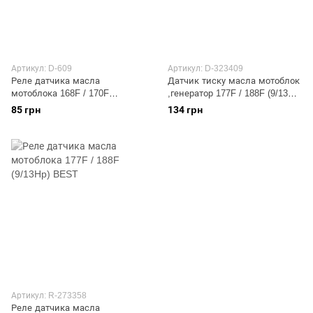
Артикул: D-609
Артикул: D-323409
Реле датчика масла
Датчик тиску масла мотоблок
мотоблока 168F / 170F
,генератор 177F / 188F (9/13Hp)
(6,5/7Hp) DIGGER
BEST
85 грн
134 грн
Артикул: R-273358
Реле датчика масла