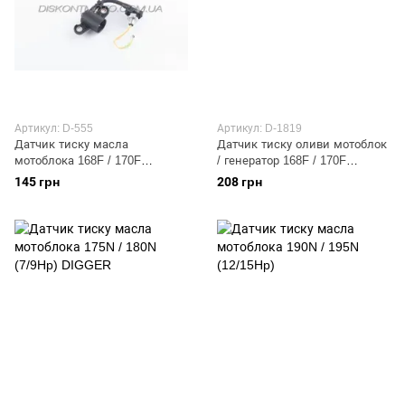
Артикул: D-555
Артикул: D-1819
Датчик тиску масла
Датчик тиску оливи мотоблок
мотоблока 168F / 170F
/ генератор 168F / 170F
(6,5/7Hp) DIGGER
(6,5/7Hp) ZS
145 грн
208 грн