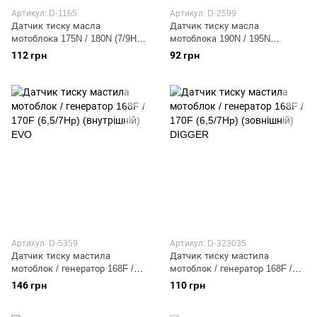
Артикул: D-1165
Артикул: D-2599
Датчик тиску масла
Датчик тиску масла
мотоблока 175N / 180N (7/9Hp)
мотоблока 190N / 195N
DIGGER
(12/15Hp)
112 грн
92 грн
Артикул: D-5359
Артикул: D-323035
Датчик тиску мастила
Датчик тиску мастила
мотоблок / генератор 168F /
мотоблок / генератор 168F /
170F (6,5/7Hp) (внутрішній)
170F (6,5/7Hp) (зовнішній)
146 грн
110 грн
EVO
DIGGER