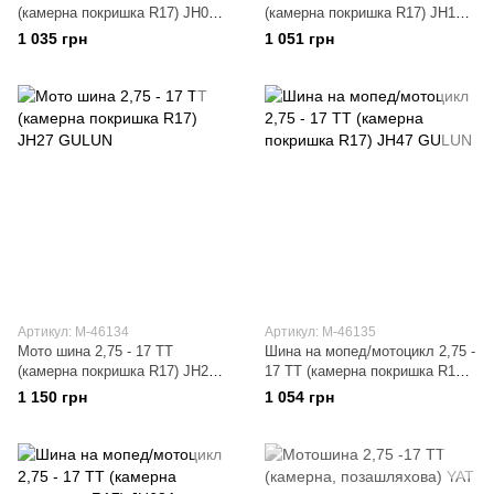
(камерна покришка R17) JH04
(камерна покришка R17) JH10
GULUN
GULUN
1 035 грн
1 051 грн
Артикул: M-46134
Артикул: M-46135
Мото шина 2,75 - 17 TT
Шина на мопед/мотоцикл 2,75 -
(камерна покришка R17) JH27
17 TT (камерна покришка R17)
GULUN
JH47 GULUN
1 150 грн
1 054 грн