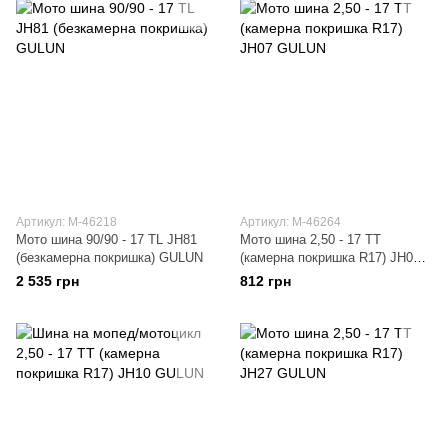
Артикул: M-46218
Артикул: M-46264
Мото шина 90/90 - 17 TL JH81
Мото шина 2,50 - 17 TT
(безкамерна покришка) GULUN
(камерна покришка R17) JH07
GULUN
2 535 грн
812 грн