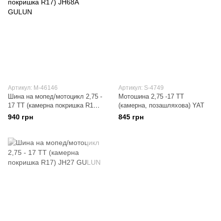
Артикул: M-46146
Артикул: S-4749
Шина на мопед/мотоцикл 2,75 -
Мотошина 2,75 -17 TT
17 TT (камерна покришка R17)
(камерна, позашляхова) YAT
JH68A GULUN
940 грн
845 грн