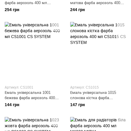
фарба аерозоль 400 мл
матова фарба аерозоль 400
MBT002 Mr.Build
мл MBT003 Mr.Build
254 грн
244 грн
Артикул: CS1001
Артикул: CS1015
Емаль універсальна 1001
Емаль універсальна 1015
бежева фарба аерозоль 400
слонова кістка фарба
мл CS1001 CS SYSTEM
аерозоль 400 мл CS1015 CS
144 грн
147 грн
SYSTEM