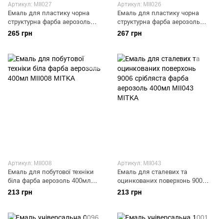
Артикул: MII027
Артикул: MII026
Емаль для пластику чорна
Емаль для пластику чорна
структурна фарба аерозоль
структурна фарба аерозоль
400мл MII027 MITKA
500мл MII026 MITKA
265 грн
267 грн
Артикул: MII008
Артикул: MII043
Емаль для побутової техніки
Емаль для сталевих та
біла фарба аерозоль 400мл
оцинкованих поверхонь 9006
MII008 MITKA
срібляста фарба аерозоль
213 грн
213 грн
400мл MII043 MITKA