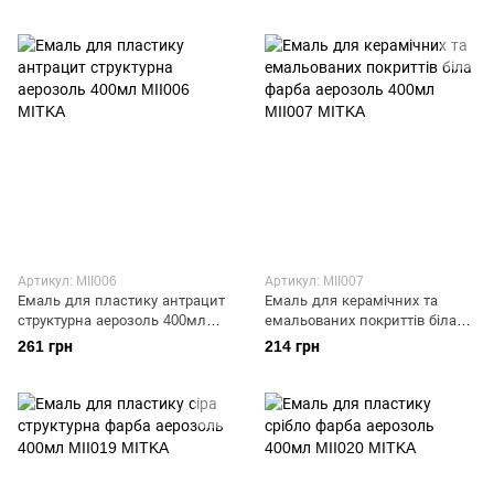
Артикул: MII006
Артикул: MII007
Емаль для пластику антрацит
Емаль для керамічних та
структурна аерозоль 400мл
емальованих покриттів біла
MII006 MITKA
фарба аерозоль 400мл MII007
261 грн
214 грн
MITKA