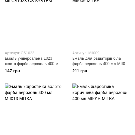
Артикул: CS1023
Артикул: MII009
Емаль універсальна 1023
Емаль для радіаторів біла
жовта фарба аерозоль 400 мл
фарба аерозоль 400 мл MII009
CS1023 CS SYSTEM
МІТКА
147 грн
211 грн