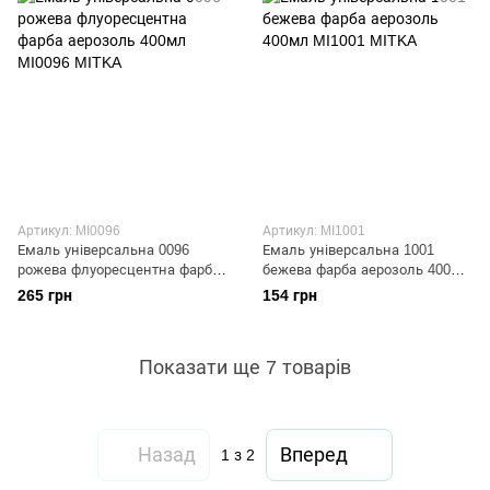
Артикул: MI0096
Артикул: MI1001
Емаль універсальна 0096
Емаль універсальна 1001
рожева флуоресцентна фарба
бежева фарба аерозоль 400мл
аерозоль 400мл MI0096 MITKA
MI1001 MITKA
265 грн
154 грн
Показати ще 7 товарів
Назад
Вперед
1
з 2