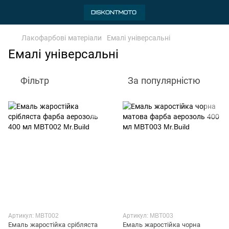
Лакофарбові матеріали
Емалі універсальні
Емалі універсальні
Фільтр
За популярністю
Артикул: MBT002
Артикул: MBT003
Емаль жаростійка срібляста
Емаль жаростійка чорна