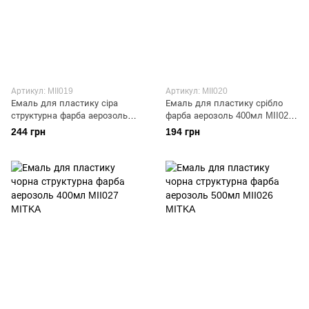
Артикул: MII019
Артикул: MII020
Емаль для пластику сіра
Емаль для пластику срібло
структурна фарба аерозоль
фарба аерозоль 400мл MII020
400мл MII019 MITKA
MITKA
244 грн
194 грн