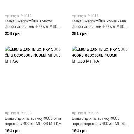
Артикул: MII013
Артикул: MII016
Емаль жаростійка золото
Емаль жаростійка коричнева
фарба аерозоль 400 мл MII013
фарба аерозоль 400 мл MII016
МІТКА
МІТКА
258 грн
281 грн
Артикул: MII903
Артикул: MII038
Емаль для пластику 9003 біла
Емаль для пластику 9005
аерозоль 400мл MII903 MITKA
чорна аерозоль 400мл MII038
MITKA
194 грн
194 грн