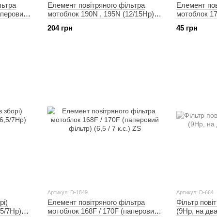
льтра
Елемент повітряного фільтра
Елемент пов
аперовий)
мотоблок 190N , 195N (12/15Hp)
мотоблок 1
DIGGER
(тонкої очис
204 грн
45 грн
Артикул: D-1849
Артикул: D-664
рі)
Елемент повітряного фільтра
Фільтр пові
,5/7Hp)
мотоблок 168F / 170F (паперовий
(9Hp, на д