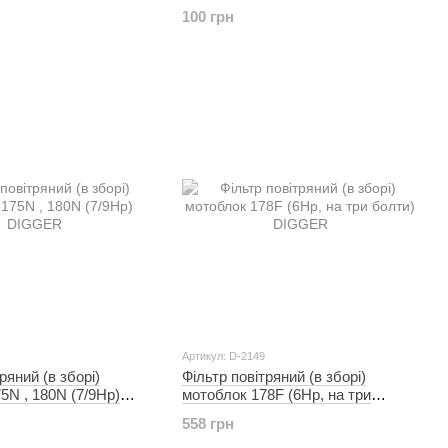
(9/13Hp) (поролон, прямокутний)
100 грн
TD
Артикул: D-2149
ряний (в зборі)
Фільтр повітряний (в зборі)
5N , 180N (7/9Hp)
мотоблок 178F (6Hp, на три
болти) DIGGER
558 грн