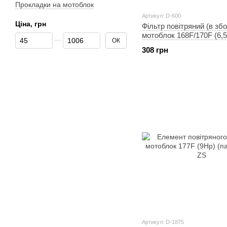
Прокладки на мотоблок
Артикул: D-600
Ціна, грн
Фільтр повітряний (в збо
мотоблок 168F/170F (6,5
Від Ціна, грн
До Ціна, грн
ОК
DIGGER
308 грн
Артикул: D-1875