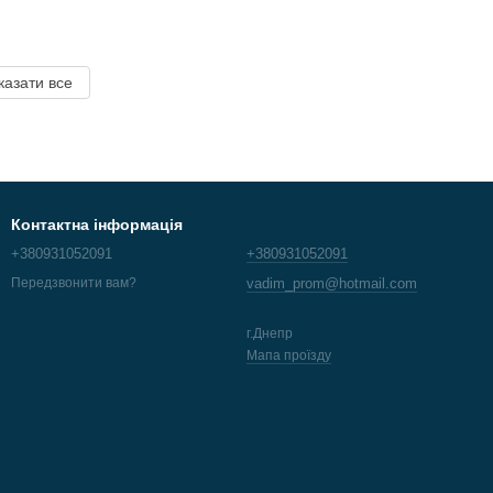
казати все
Контактна інформація
+380931052091
+380931052091
vadim_prom@hotmail.com
Передзвонити вам?
г.Днепр
Мапа проїзду