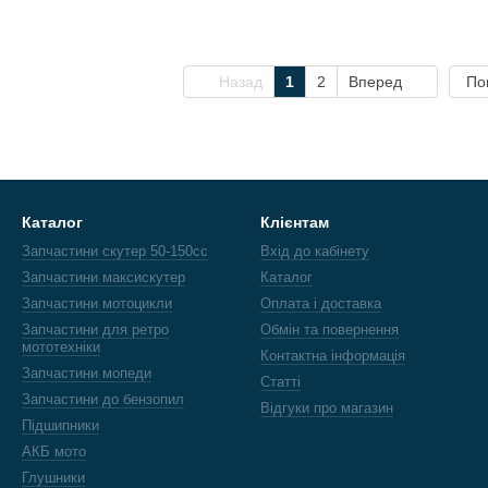
Назад
1
2
Вперед
По
Каталог
Клієнтам
Запчастини скутер 50-150cc
Вхід до кабінету
Запчастини максискутер
Каталог
Запчастини мотоцикли
Оплата і доставка
Запчастини для ретро
Обмін та повернення
мототехніки
Контактна інформація
Запчастини мопеди
Статті
Запчастини до бензопил
Відгуки про магазин
Підшипники
АКБ мото
Глушники