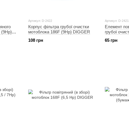
Артикул: D-2422
Артикул: D-2421
яного
Корпус фільтра грубої очистки
Елемент пов
 (9Hp)
мотоблока 186F (9Hp) DIGGER
грубої очис
(9Hp) DIG
108 грн
65 грн