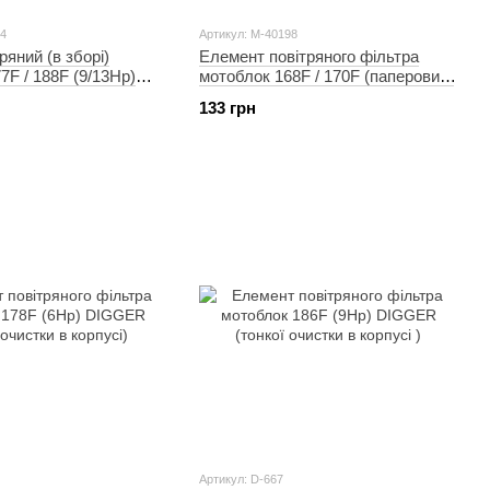
44
Артикул: M-40198
ряний (в зборі)
Елемент повітряного фільтра
7F / 188F (9/13Hp)
мотоблок 168F / 170F (паперовий)
елемент) TD
(6,5/7Hp) TD
133 грн
Артикул: D-667