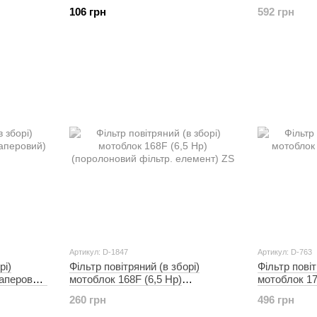
фільтр) (6,5 / 7 к.с.) ZS
106 грн
592 грн
Артикул: D-1847
Артикул: D-763
рі)
Фільтр повітряний (в зборі)
Фільтр повіт
паперовий)
мотоблок 168F (6,5 Hp)
мотоблок 17
(поролоновий фільтр. елемент)
DIGGER
260 грн
496 грн
ZS