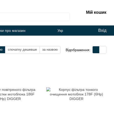
Мій кошик
Вхід
уки про магазин
Укр
тю
спочатку дешевше
за назвою
Відображення: