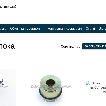
вонити вам?
авка
Обмін та повернення
Контактна інформація
Статті
Відг
лока
за популярніс
Сортування: