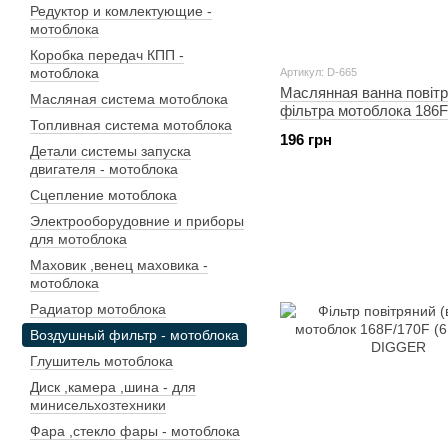
Редуктор и комлектующие -
мотоблока
Коробка передач КПП -
мотоблока
Артикул: D-665
Маслянная ванна повітр
Масляная система мотоблока
фільтра мотоблока 186F
Топливная система мотоблока
DIGGER
196 грн
Детали системы запуска
двигателя - мотоблока
Сцепление мотоблока
Электрооборудовние и приборы
для мотоблока
Маховик ,венец маховика -
мотоблока
Радиатор мотоблока
Воздушный фильтр - мотоблока
Глушитель мотоблока
Диск ,камера ,шина - для
минисельхозтехники
Фара ,стекло фары - мотоблока