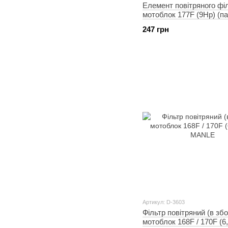
Елемент повітряного фі
мотоблок 177F (9Hp) (п
ZS
247 грн
Артикул: D-3603
Фільтр повітряний (в збо
мотоблок 168F / 170F (6