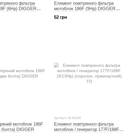
ітряного фільтра
Елемент повітряного фільтра
78F (6Hp) DIGGER
мотоблок 186F (9Hp) DIGGER
тки в корпусі)
(тонкої очистки в корпусі )
52 грн
Артикул: M-40248
тряний мотоблок 186F
Елемент повітряного фільтра
ва болта) DIGGER
мотоблок / генератор 177F/188F