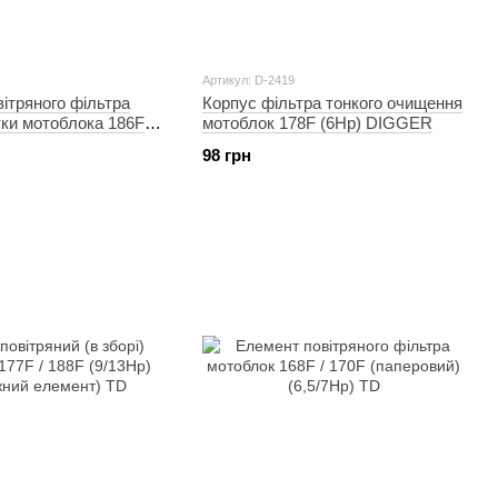
Артикул: D-2419
ітряного фільтра
Корпус фільтра тонкого очищення
тки мотоблока 186F
мотоблок 178F (6Hp) DIGGER
GER
98 грн