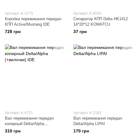
Артикул: K-3775
Артикул: K-6555
Коробка перемикання передач
Сепаратор КПП Delta HK1412
КПП Active/Mustang IDE
14*20*12 KOMATCU
728 грн
37 грн
Артикул: K-4721
Артикул: K-2181
Вал перемикання передач
Вал перемикання передач
копирный Delta/Alpha
Delta/Alpha LIPAI
(+вилочки) IDE
310 грн
170 грн