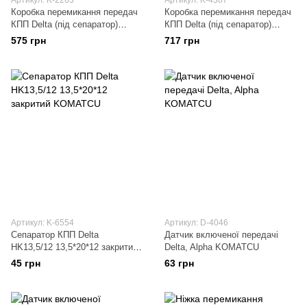
Артикул: K-2263
Артикул: K-4387
Коробка перемикання передач
Коробка перемикання передач
КПП Delta (під сепаратор)
КПП Delta (під сепаратор)
HSTD
KOMATCU
575 грн
717 грн
Артикул: K-6554
Артикул: D-4046
Сепаратор КПП Delta
Датчик включеної передачі
HK13,5/12 13,5*20*12 закритий
Delta, Alpha KOMATCU
KOMATCU
45 грн
63 грн