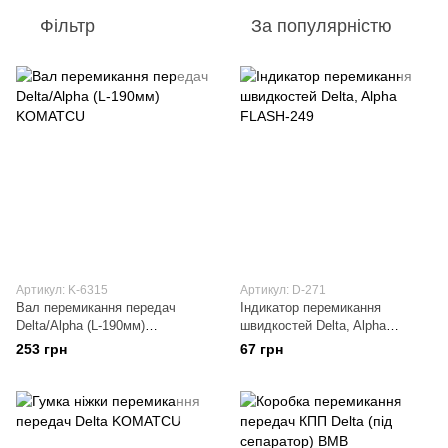
Фільтр
За популярністю
Артикул: K-6315
Артикул: D-271
Вал перемикання передач
Індикатор перемикання
Delta/Alpha (L-190мм)
швидкостей Delta, Alpha
KOMATCU
FLASH-249
253 грн
67 грн