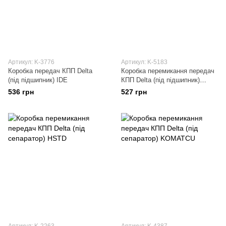
Артикул: K-3776
Артикул: K-5183
Коробка передач КПП Delta
Коробка перемикання передач
(під підшипник) IDE
КПП Delta (під підшипник)
MANLE
536 грн
527 грн