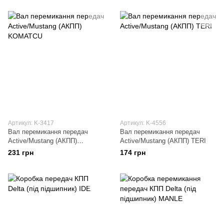
Артикул: K-3417
Артикул: K-4556
Вал перемикання передач
Вал перемикання передач
Active/Mustang (АКПП)
Active/Mustang (АКПП) TERI
KOMATCU
231 грн
174 грн