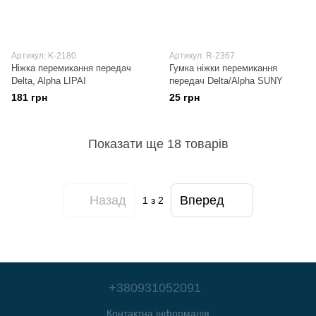
Артикул: K-2180
Артикул: R-2367
Ніжка перемикання передач
Гумка ніжки перемикання
Delta, Alpha LIPAI
передач Delta/Alpha SUNY
181 грн
25 грн
Показати ще 18 товарів
Назад
Вперед
1
з 2
+380931052091
Контактна інформація