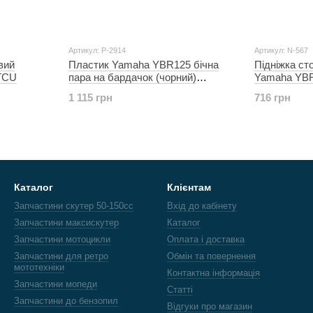
Артикул: P-2914
Артикул: N-567
вий
Пластик Yamaha YBR125 бічна
Підніжка ст
TCU
пара на бардачок (чорний)
Yamaha YB
KOMATCU
1 115 грн
716 грн
Каталог
Клієнтам
Запчастини скутер 50-150cc
Вхід до кабінету
Запчастини максискутер
Каталог
Запчастини мотоцикли
Оплата і доставка
Запчастини для ретро
Обмін та повернення
мототехніки
Контактна інформація
Запчастини мопеди
Статті
Запчастини до бензопил
Відгуки про магазин