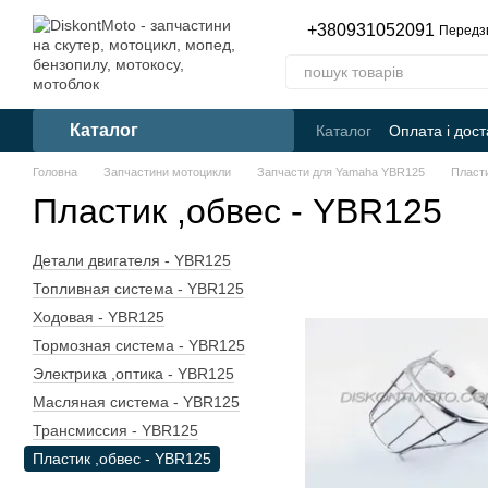
Перейти до основного контенту
+380931052091
Передз
Каталог
Каталог
Оплата і дост
Головна
Запчастини мотоцикли
Запчасти для Yamaha YBR125
Пласти
Пластик ,обвес - YBR125
Детали двигателя - YBR125
Топливная система - YBR125
Ходовая - YBR125
Тормозная система - YBR125
Электрика ,оптика - YBR125
Масляная система - YBR125
Трансмиссия - YBR125
Пластик ,обвес - YBR125