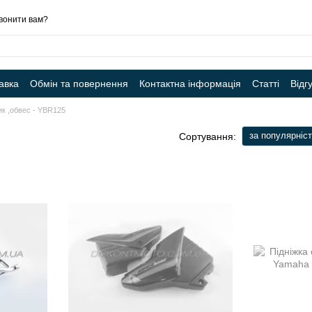
вонити вам?
авка
Обмін та повернення
Контактна інформація
Статті
Відг
к ,обвес - YBR125
за популярніс
Сортування: