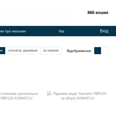
Мій кошик
Вхід
уки про магазин
Укр
тю
спочатку дешевше
за назвою
Відображення: