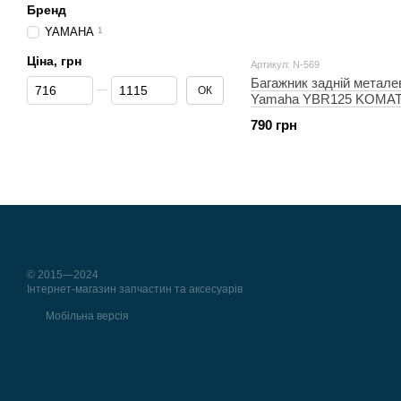
Бренд
YAMAHA
1
Ціна, грн
Артикул: N-569
Багажник задній метале
Від Ціна, грн
До Ціна, грн
ОК
Yamaha YBR125 KOMA
790 грн
© 2015—2024
Інтернет-магазин запчастин та аксесуарів
Мобільна версія