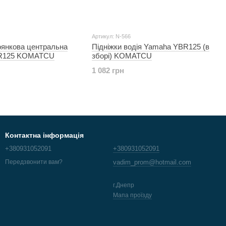
Артикул: N-566
оянкова центральна
Підніжки водія Yamaha YBR125 (в
R125 KOMATCU
зборі) KOMATCU
1 082 грн
Контактна інформація
+380931052091
+380931052091
vadim_prom@hotmail.com
Передзвонити вам?
г.Днепр
Мапа проїзду