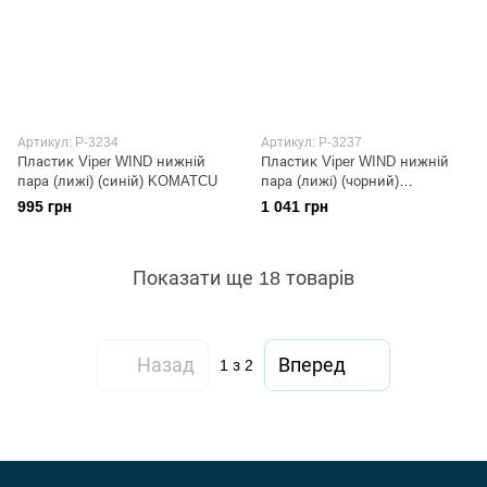
Артикул: P-3234
Артикул: P-3237
Пластик Viper WIND нижній
Пластик Viper WIND нижній
пара (лижі) (синій) KOMATCU
пара (лижі) (чорний)
KOMATCU
995 грн
1 041 грн
Показати ще 18 товарів
Назад
Вперед
1
з 2