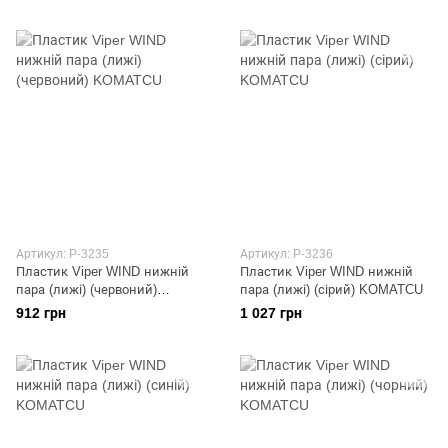
Артикул: P-3235
Артикул: P-3236
Пластик Viper WIND нижній
Пластик Viper WIND нижній
пара (лижі) (червоний)
пара (лижі) (сірий) KOMATCU
KOMATCU
912 грн
1 027 грн