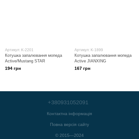
Артикул: K-2201
Артикул: K-1899
Котушка запалювання мопеда
Котушка запалювання мопеда
Active/Mustang STAR
Active JIANXING
194 грн
167 грн
+380931052091
Контактна інформація
Повна версія сайту
© 2015—2024