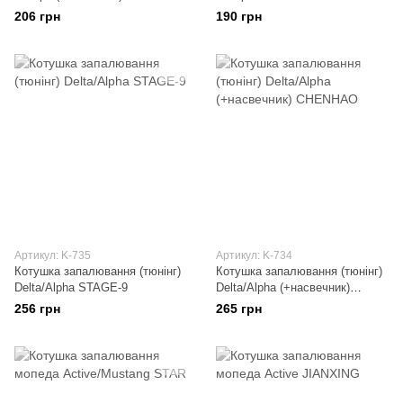
206 грн
190 грн
Артикул: K-735
Артикул: K-734
Котушка запалювання (тюнінг)
Котушка запалювання (тюнінг)
Delta/Alpha STAGE-9
Delta/Alpha (+насвечник)
CHENHAO
256 грн
265 грн