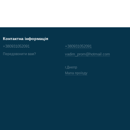
Контактна інформація
+380931052091
+380931052091
vadim_prom@hotmail.com
Передзвонити вам?
г.Днепр
Мапа проїзду