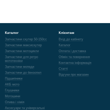
Каталог
Клієнтам
Запчастини скутер 50-150cc
Вхід до кабінету
Запчастини максискутер
Каталог
Запчастини мотоцикли
Оплата і доставка
Запчастини для ретро
Обмін та повернення
мототехніки
Контактна інформація
Запчастини мопеди
Статті
Запчастини до бензопил
Відгуки про магазин
Підшипники
АКБ мото
Глушники
Мотошини
Олива і хімія
Аксесуари та універсальні