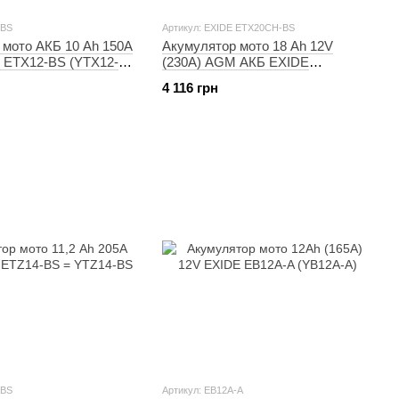
-BS
Артикул: EXIDE ETX20CH-BS
 мото АКБ 10 Ah 150A
Акумулятор мото 18 Ah 12V
ETX12-BS (YTX12-
(230A) AGM АКБ EXIDE
ETX20CH-BS = YTX20CH-BS
4 116 грн
-BS
Артикул: EB12A-A