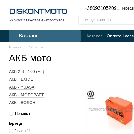
Перейти до основного контенту
+380931052091
Передз
Каталог
Каталог
Оплата і дост
Головна
АКБ мото
АКБ мото
АКБ 2,3 - 100 (Ah)
АКБ - EXIDE
АКБ - YUASA
АКБ - MOTOBATT
АКБ - BOSCH
Новинка
1
Бренд
Yuasa
11