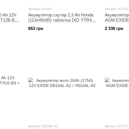
Артикул: A-1152
Артикул: ETX12
0 Ah 12V
Акумулятор скутер 2,3 Ah Honda
Акумулятор
ET12B-BS
(113x49x85) таблетка DIO YTR4A-
AGM EXIDE 
BS GEL "OUTDO"
BS)
653 грн
2 336 грн
Артикул: EB16AL-A2
Артикул: ETZ14