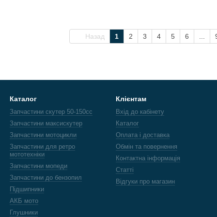
Назад
1
2
3
4
5
6
...
Каталог
Клієнтам
Запчастини скутер 50-150cc
Вхід до кабінету
Запчастини максискутер
Каталог
Запчастини мотоцикли
Оплата і доставка
Запчастини для ретро
Обмін та повернення
мототехніки
Контактна інформація
Запчастини мопеди
Статті
Запчастини до бензопил
Відгуки про магазин
Підшипники
АКБ мото
Глушники