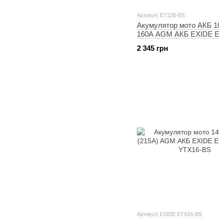
Артикул: ET12B-BS
Акумулятор мото АКБ 1
160A AGM АКБ EXIDE 
= YT12B-BS
2 345 грн
Артикул: EXIDE ETX16-BS