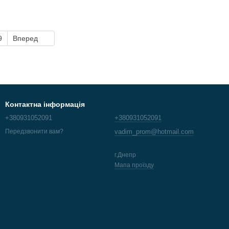
9
Вперед
Контактна інформація
+380931052091
+380931052091
vadim_prom@hotmail.com
Передзвонити вам?
г.Днепр
Мапа проїзду