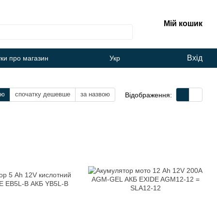
Мій кошик
Вхід
уки про магазин
Укр
тю
спочатку дешевше
за назвою
Відображення: