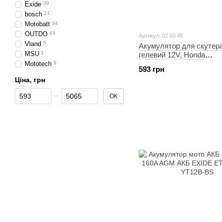
Exide
39
bosch
21
Motobatt
34
OUTDO
44
Артикул: 02 60 45
Vland
5
Акумулятор для скутера
MSU
1
гелевий 12V, Honda
(113х49х85мм) YTR4A‑
Mototech
9
593 грн
"VLAND"
Ціна, грн
Від Ціна, грн
До Ціна, грн
ОК