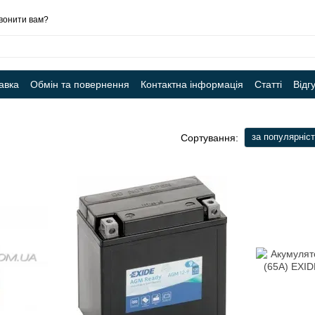
вонити вам?
авка
Обмін та повернення
Контактна інформація
Статті
Відг
за популярніс
Сортування: