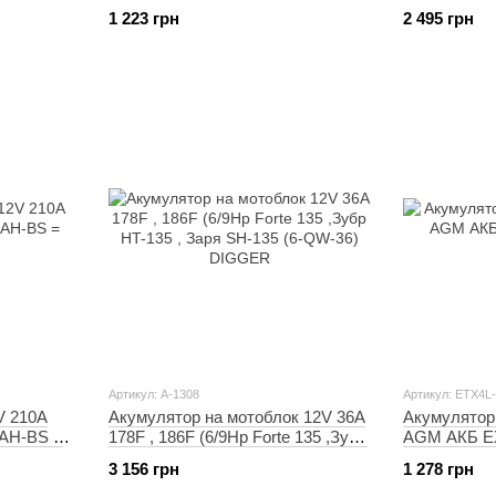
(150*84*105mm) YTX9-BS
AGM12-8
1 223 грн
2 495 грн
"Mototech" (2022)
Артикул: A-1308
Артикул: ETX4L
V 210A
Акумулятор на мотоблок 12V 36A
Акумулятор 
AH-BS =
178F , 186F (6/9Hp Forte 135 ,Зубр
AGM АКБ E
HT-135 , Заря SH-135 (6-QW-36)
YTX4L-BS
3 156 грн
1 278 грн
DIGGER