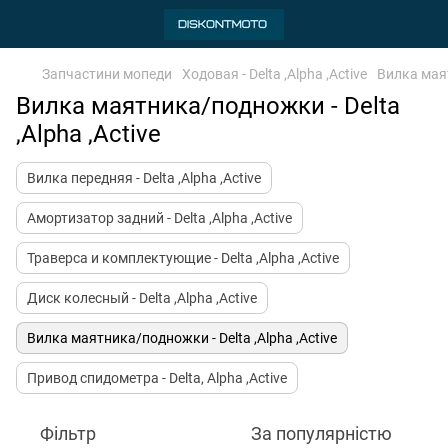
Запчастини мопеди
Ходовая - Delta ,Alpha ,Active
Вилка маят
Вилка маятника/подножки - Delta
,Alpha ,Active
Вилка передняя - Delta ,Alpha ,Active
Амортизатор задний - Delta ,Alpha ,Active
Траверса и комплектующие - Delta ,Alpha ,Active
Диск колесный - Delta ,Alpha ,Active
Вилка маятника/подножки - Delta ,Alpha ,Active
Привод спидометра - Delta, Alpha ,Active
Фільтр
За популярністю