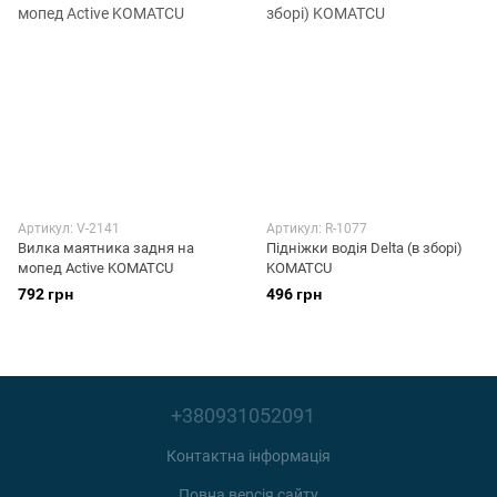
Артикул: V-2141
Артикул: R-1077
Вилка маятника задня на
Підніжки водія Delta (в зборі)
мопед Active KOMATCU
KOMATCU
792 грн
496 грн
+380931052091
Контактна інформація
Повна версія сайту