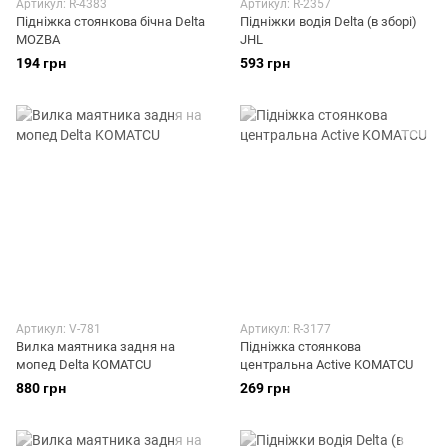
Артикул: R-4383
Артикул: R-2357
Підніжка стоянкова бічна Delta
Підніжки водія Delta (в зборі)
MOZBA
JHL
194 грн
593 грн
Артикул: V-781
Артикул: R-3177
Вилка маятника задня на
Підніжка стоянкова
мопед Delta KOMATCU
центральна Active KOMATCU
880 грн
269 грн