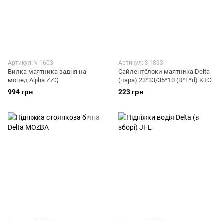
Артикул: V-1603
Артикул: S-1893
Вилка маятника задня на
Сайлентблоки маятника Delta
мопед Alpha ZZQ
(пара) 23*33/35*10 (D*L*d) KTO
994 грн
223 грн