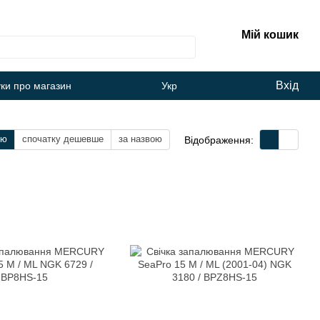
Мій кошик
Вхід
уки про магазин
Укр
тю
спочатку дешевше
за назвою
Відображення: