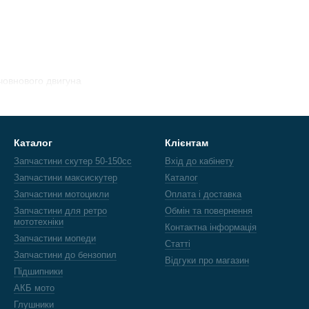
9
човнового двигуна
Каталог
Клієнтам
Запчастини скутер 50-150cc
Вхід до кабінету
Запчастини максискутер
Каталог
Запчастини мотоцикли
Оплата і доставка
Запчастини для ретро
Обмін та повернення
мототехніки
Контактна інформація
Запчастини мопеди
Статті
Запчастини до бензопил
Відгуки про магазин
Підшипники
АКБ мото
Глушники