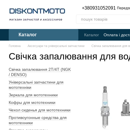
Перейти до основного контенту
+380931052091
Передз
Каталог
Каталог
Оплата і дост
Головна
Аксесуари та універсальні запчастини
Свічка запалювання для в
Свічка запалювання для вод
Свічка запалювання 2Т/4Т (NGK
/ DENSO)
Універсальні запчастини для
мототехніки
Зеркала для мототехники
Кофры для мототехники
Чехол сиденья для мототехники
Противоугонные средства для
мототехники