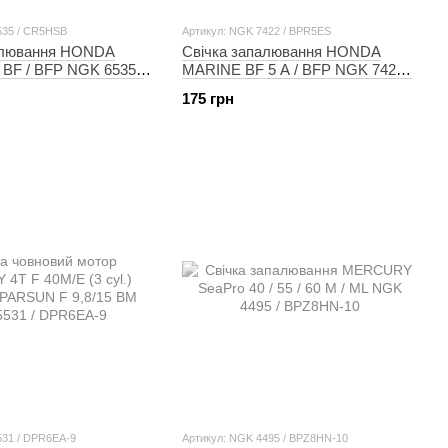
535 / CR5HSB
Артикул: NGK 7422 / BPR5ES
алювання HONDA
Свічка запалювання HONDA
BF / BFP NGK 6535 /
MARINE BF 5 A / BFP NGK 7422 /
BPR5ES
175 грн
531 / DPR6EA-9
Артикул: NGK 4495 / BPZ8HN-10