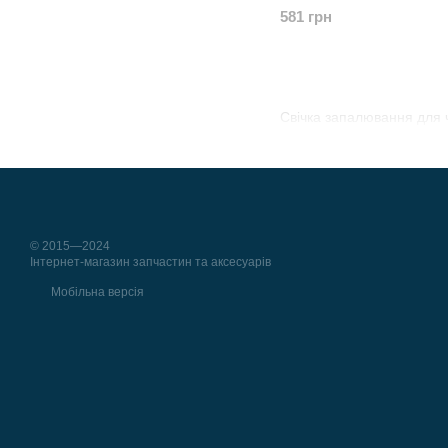
A/D NGK 6689 / CR5EH-
581 грн
Свічка запалювання для 
© 2015—2024
Інтернет-магазин запчастин та аксесуарів
Мобільна версія