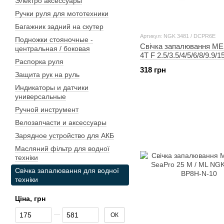
Электро аксессуары
Ручки руля для мототехники
Багажник задний на скутер
Артикул: NGK 3481 / DCPR6E
Подножки стояночные -
Свічка запалювання 
центральная / боковая
4T F 2.5/3.5/4/5/6/8/9.9/1
Распорка руля
JET 25 NGK 3481 / DC
318 грн
Защита рук на руль
Индикаторы и датчики
универсальные
Ручной инструмент
Велозапчасти и аксессуары
Зарядное устройство для АКБ
Масляний фільтр для водної
техніки
Свічка запалювання для водної
техніки
Ціна, грн
Від Ціна, грн
До Ціна, грн
ОК