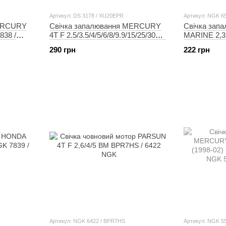
Артикул: DS 3178 / XU20EPR
Артикул: NGK 6
MERCURY
Свічка запалювання MERCURY
Свічка зап
838 /
4T F 2.5/3.5/4/5/6/8/9.9/15/25/30M |
MARINE 2,3 
JET 25 DENSO DS 3178 /
CR5HSB
290 грн
222 грн
XU20EPR
Артикул: NGK 6422 / BPR7HS
Артикул: NGK 5