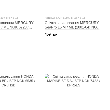
729 / BP8HS-15
Артикул: NGK 3180 / BPZ8HS-15
палювання MERCURY
Свічка запалювання MERCURY
 / ML NGK 6729 /
SeaPro 15 M / ML (2001-04) NGK
3180 / BPZ8HS-15
459 грн