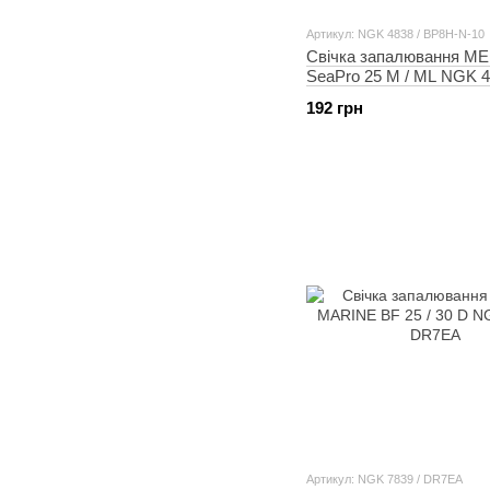
Артикул: NGK 4838 / BP8H-N-10
Свічка запалювання 
SeaPro 25 M / ML NGK 4
BP8H-N-10
192 грн
Артикул: NGK 7839 / DR7EA