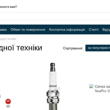
вонити вам?
авка
Обмін та повернення
Контактна інформація
Статті
Відг
одної техніки
ної техніки
за популярніс
Сортування: