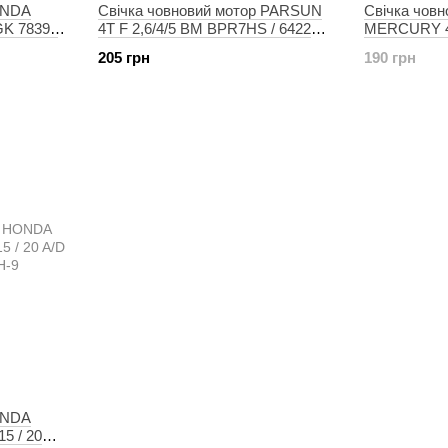
ONDA
Свічка човновий мотор PARSUN
Свічка човн
K 7839 /
4T F 2,6/4/5 BM BPR7HS / 6422
MERCURY 4T
NGK
(1998-02) P
205 грн
190 грн
NGK 5531 /
ONDA
15 / 20