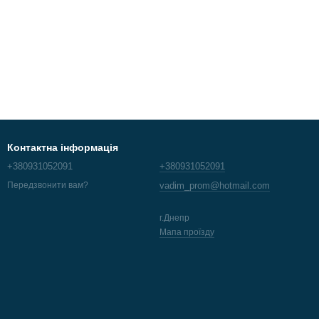
Контактна інформація
+380931052091
+380931052091
vadim_prom@hotmail.com
Передзвонити вам?
г.Днепр
Мапа проїзду