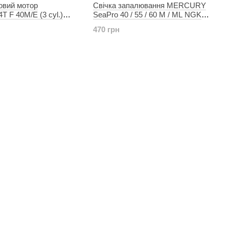
овий мотор
Свічка запалювання MERCURY
 F 40M/E (3 cyl.)
SeaPro 40 / 55 / 60 M / ML NGK
ARSUN F 9,8/15 BM
4495 / BPZ8HN-10
470 грн
 DPR6EA-9