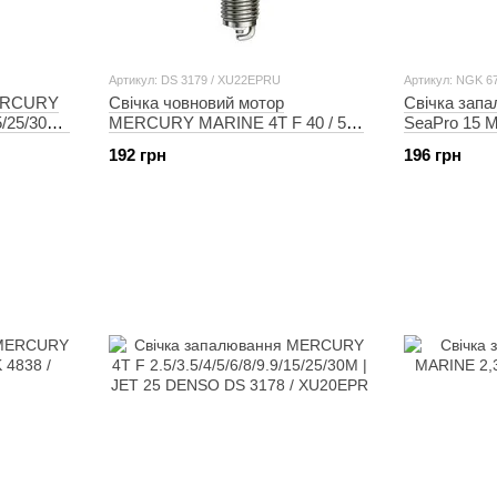
Артикул: DS 3179 / XU22EPRU
Артикул: NGK 6
MERCURY
Свічка човновий мотор
Свічка за
5/25/30M |
MERCURY MARINE 4T F 40 / 50 /
SeaPro 15 M
PR6E
60 M / E EFI DENSO DS 3179 /
BP8HS-15
192 грн
196 грн
XU22EPRU