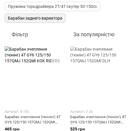
Пружина торкдрайвера 2Т/4Т скутер 50-150сс
Барабан заднего вариатора
Фільтр
За популярністю
Артикул: B-180
Артикул: V-26
Барабан зчеплення (тюнінг) 4T
Барабан зчеплення (тюнінг) 4T
GY6 125/150 157QMJ 152QMI
GY6 125/150 157QMJ 152QMI
KOK RIDERS
DLH
465 грн
525 грн