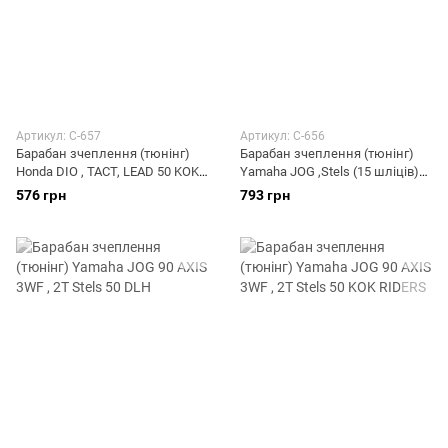
Артикул: C-657
Артикул: C-656
Барабан зчеплення (тюнінг)
Барабан зчеплення (тюнінг)
Honda DIO , TACT, LEAD 50 KOK
Yamaha JOG ,Stels (15 шліців)
RIDERS
KOK RIDERS
576 грн
793 грн