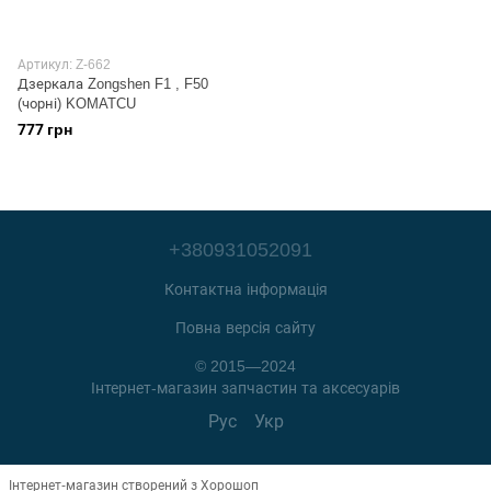
Артикул: Z-662
Дзеркала Zongshen F1 , F50
(чорні) KOMATCU
777 грн
+380931052091
Контактна інформація
Повна версія сайту
© 2015—2024
Інтернет-магазин запчастин та аксесуарів
Рус
Укр
Інтернет-магазин створений з Хорошоп