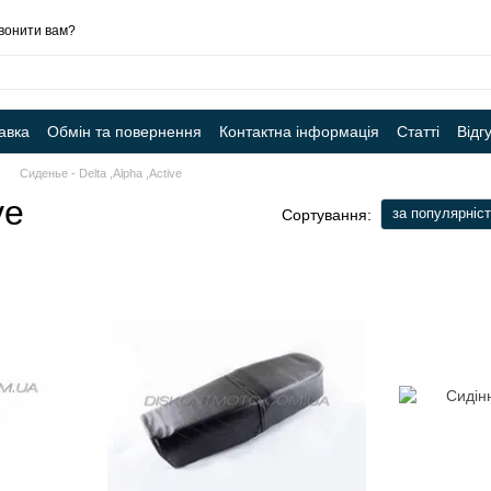
вонити вам?
авка
Обмін та повернення
Контактна інформація
Статті
Відг
Сиденье - Delta ,Alpha ,Active
ve
за популярніс
Сортування: