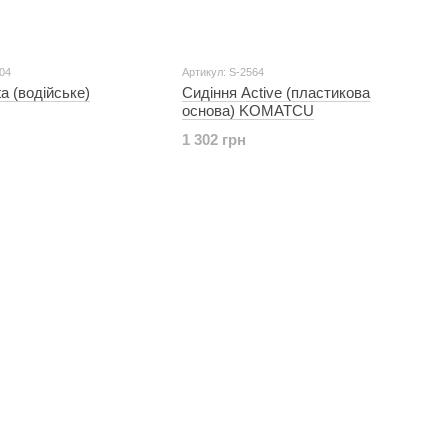
04
Артикул: S-2564
a (водійське)
Сидіння Active (пластикова
основа) KOMATCU
1 302 грн