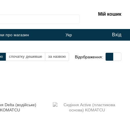
Мій кошик
Вхід
уки про магазин
Укр
тю
спочатку дешевше
за назвою
Відображення: