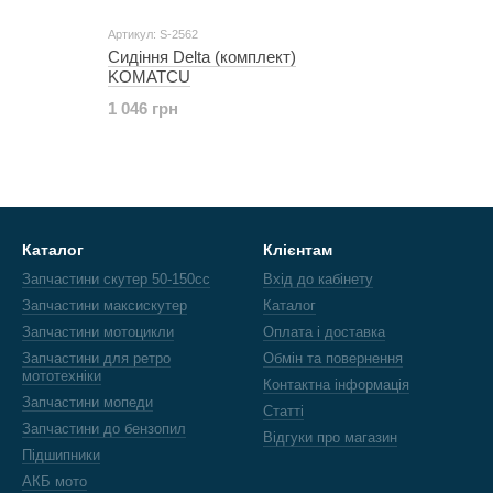
Артикул: S-2562
Сидіння Delta (комплект)
KOMATCU
1 046 грн
Каталог
Клієнтам
Запчастини скутер 50-150cc
Вхід до кабінету
Запчастини максискутер
Каталог
Запчастини мотоцикли
Оплата і доставка
Запчастини для ретро
Обмін та повернення
мототехніки
Контактна інформація
Запчастини мопеди
Статті
Запчастини до бензопил
Відгуки про магазин
Підшипники
АКБ мото