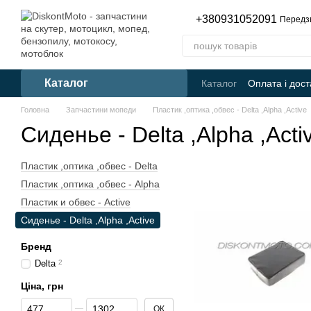
Перейти до основного контенту
+380931052091
Передз
Каталог
Каталог
Оплата і дост
Головна
Запчастини мопеди
Пластик ,оптика ,обвес - Delta ,Alpha ,Active
Сиденье - Delta ,Alpha ,Acti
Пластик ,оптика ,обвес - Delta
Пластик ,оптика ,обвес - Alpha
Пластик и обвес - Active
Сиденье - Delta ,Alpha ,Active
Бренд
Delta
2
Ціна, грн
Від Ціна, грн
До Ціна, грн
ОК