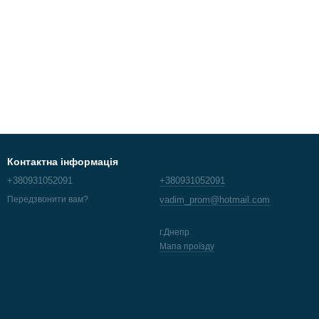
Контактна інформація
+380931052091
+380931052091
vadim_prom@hotmail.com
Передзвонити вам?
г.Днепр
Мапа проїзду