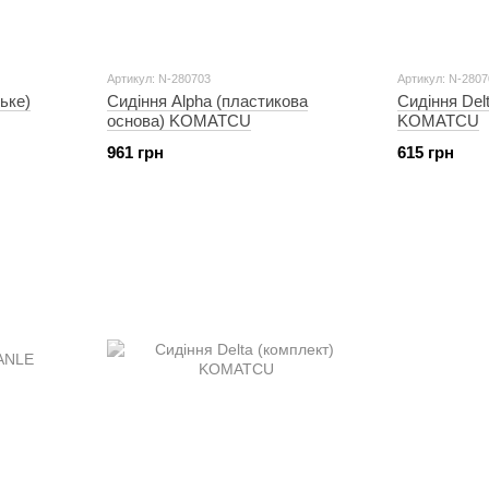
Артикул: N-280703
Артикул: N-2807
ьке)
Сидіння Alpha (пластикова
Сидіння Delt
основа) KOMATCU
KOMATCU
961 грн
615 грн