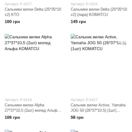
Артикул: P-2077
Артикул: P-4324
Сальники вилки Delta (25*35*10
Сальники вилки Delta (25*35*10
x2) KTO
x2) (пара) KOMATCU
100 грн
145 грн
Артикул: P-6418
Артикул: P-6417
Сальники вилки Alpha
Сальник вилки Active, Yamaha
27*37*10,5 (2шт) мопед Альфа
JOG 50 (26*37*10,5) (1шт)
KOMATCU
KOMATCU
106 грн
58 грн