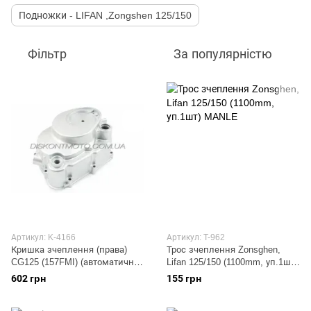
Подножки - LIFAN ,Zongshen 125/150
Фільтр
За популярністю
Артикул: K-4166
Артикул: T-962
Кришка зчеплення (права)
Трос зчеплення Zonsghen,
CG125 (157FMI) (автоматичне
Lifan 125/150 (1100mm, уп.1шт)
зчеплення) HEADER-260
MANLE
602 грн
155 грн