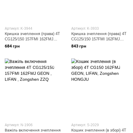
Артикул: K-3944
Артикул: K-3933
Кришка зчеплення (права) 4T
Кришка зчеплення (права) 4T
CG125/150 157FMI 162FMJ
CG125/150 157FMI 162FMJ
GEON , LIFAN , Zongshen
GEON , LIFAN , Zongshen ZZQ
684 грн
843 грн
(#0002) ZZQ
Артикул: N-1906
Артикул: S-2029
Важіль включення зчеплення
Кошик зчеплення (в зборі) 4T