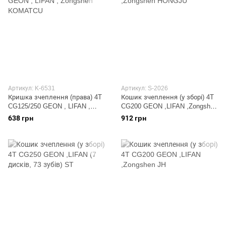
Артикул: K-6531
Артикул: S-2026
Кришка зчеплення (права) 4T
Кошик зчеплення (у зборі) 4T
CG125/250 GEON , LIFAN ,
CG200 GEON ,LIFAN ,Zongshen
Zongshen KOMATCU
HONGJU
638 грн
912 грн