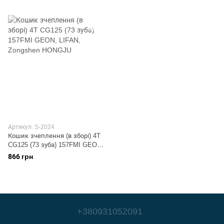
Артикул: S-2024
Кошик зчеплення (в зборі) 4T
CG125 (73 зуба) 157FMI GEON,
LIFAN, Zongshen HONGJU
866 грн
+380931052091