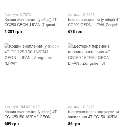
Артикул: S-7573
Артикул: S-6568
Кошик зчеплення (у зборі) 4T
Кошик зчеплення (у зборі) 4T
CG250 GEON ,LIFAN (7 дисків,
CG200 GEON ,LIFAN ,Zongshen
73 зубів) ST
JH
1 201 грн
678 грн
Артикул: DM-02 16 18
Артикул: S-2440
Кошик зчеплення (у зборі) 4T
Шестерня первинна корзини
CG 125/150 162FMJ GEON ,
зчеплення 4T CG150 162FMJ
LIFAN , Zongshen "LIPAI"
GEON , LIFAN , Zongshen JI
659 грн
86 грн