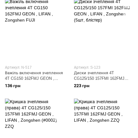
Артикул: N-517
Артикул: S-123
Важіль включення зчеплення
Диски зчеплення 4T
4T CG150 162FMJ GEON ,
CG125/150 157FMI 162FMJ
LIFAN , Zongshen FUJI
GEON , LIFAN , Zongshen (5шт,
136 грн
223 грн
блістер)