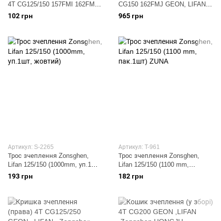
4T CG125/150 157FMI 162FMJ
CG150 162FMJ GEON, LIFAN,
GEON , LIFAN , Zongshen ZZQ
Zongshen HONGJU
102 грн
965 грн
Артикул: S-2265
Артикул: T-961
Трос зчеплення Zonsghen,
Трос зчеплення Zonsghen,
Lifan 125/150 (1000mm, уп.1шт,
Lifan 125/150 (1100 mm,
жовтий)
пак.1шт) ZUNA
193 грн
182 грн