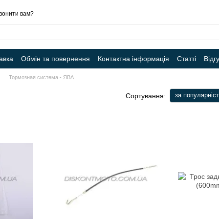
вонити вам?
авка
Обмін та повернення
Контактна інформація
Статті
Відг
Тормозная система - ЯВА
за популярніс
Сортування: