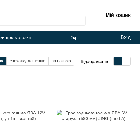
Мій кошик
Вхід
уки про магазин
Укр
тю
спочатку дешевше
за назвою
Відображення: