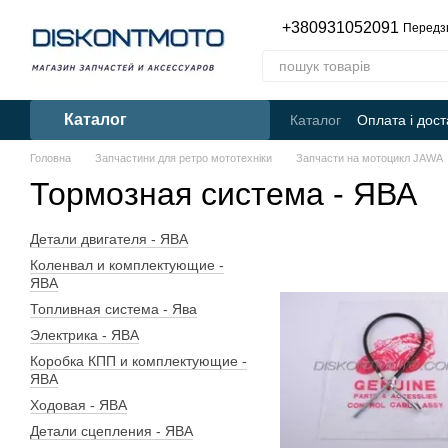
Перейти до основного контенту
+380931052091
Передз
Каталог
Каталог
Оплата і дост
Головна
Запчастини для ретро мототехніки
Запчасти на мотоцикл JAWA
Тормозная система - ЯВА
Детали двигателя - ЯВА
Коленвал и комплектующие -
ЯВА
Топливная система - Ява
Электрика - ЯВА
Коробка КПП и комплектующие -
ЯВА
Ходовая - ЯВА
Детали сцепления - ЯВА