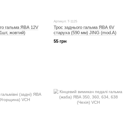
Артикул: T-1125
ого гальма ЯВА 12V
Трос заднього гальма ЯВА 6V
1шт, жовтий)
старуха (590 мм) JING (mod.A)
55 грн