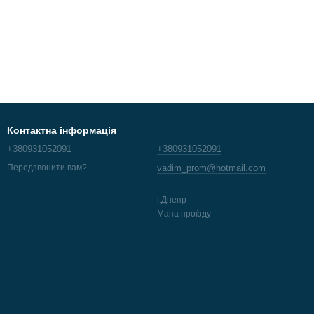
Контактна інформація
+380931052091
+380931052091
vadim_prom@hotmail.com
Передзвонити вам?
г.Днепр
Мапа проїзду