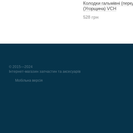
Колодки гальмівні (пере
(Угорщина) VCH
528 грн
© 2015—2024
Інтернет-магазин запчастин та аксесуарів
Мобільна версія