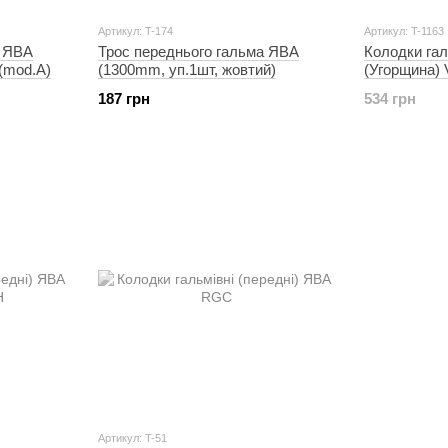
Артикул: T-174
Артикул: T-1163
а ЯВА
Трос переднього гальма ЯВА
Колодки гал
(mod.A)
(1300mm, уп.1шт, жовтий)
(Угорщина)
187 грн
534 грн
Артикул: T-51