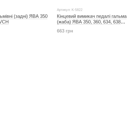
Артикул: K-5822
ьмівні (задні) ЯВА 350
Кінцевий вимикач педалі гальма
 VCH
(жаба) ЯВА 350, 360, 634, 638
(Чехія) VCH
663 грн