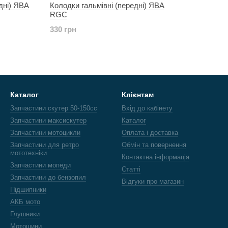
дні) ЯВА
Колодки гальмівні (передні) ЯВА
RGC
330 грн
Каталог
Клієнтам
Запчастини скутер 50-150cc
Вхід до кабінету
Запчастини максискутер
Каталог
Запчастини мотоцикли
Оплата і доставка
Запчастини для ретро
Обмін та повернення
мототехніки
Контактна інформація
Запчастини мопеди
Статті
Запчастини до бензопил
Відгуки про магазин
Підшипники
АКБ мото
Глушники
Мотошини