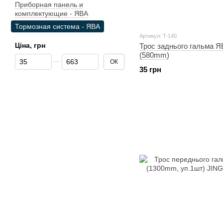
Приборная панель и
комплектующие - ЯВА
Тормозная система - ЯВА
Артикул: T-140
Ціна, грн
Трос заднього гальма 
(580mm)
Від Ціна, грн
До Ціна, грн
ОК
35 грн