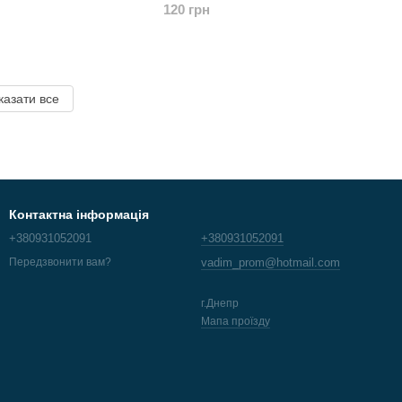
120 грн
казати все
Контактна інформація
+380931052091
+380931052091
vadim_prom@hotmail.com
Передзвонити вам?
г.Днепр
Мапа проїзду