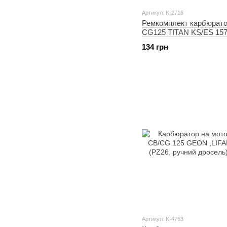
Артикул: K-2716
Ремкомплект карбюрато
CG125 TITAN KS/ES 15
XINLONG
134 грн
Артикул: K-4763