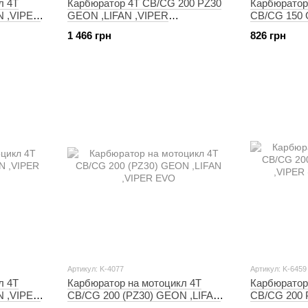
л 4T
Карбюратор 4T CB/CG 200 PZ30
Карбюратор
N ,VIPER
GEON ,LIFAN ,VIPER
CB/CG 150 
) MANLE
(прискорювальний насос,
(PZ27) (дро
1 466 грн
826 грн
дросель під трос) KNG
KOMATCU (
Артикул: K-4077
Артикул: K-6459
л 4T
Карбюратор на мотоцикл 4T
Карбюратор
N ,VIPER
CB/CG 200 (PZ30) GEON ,LIFAN
CB/CG 200 
,VIPER EVO
,VIPER (дро