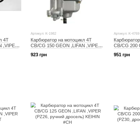
Артикул: K-1982
Артикул: K-4769
л 4T
Карбюратор на мотоцикл 4T
Карбюратор
N ,VIPER
CB/CG 150 GEON ,LIFAN ,VIPER
CB/CG 200 
 KNG
(PZ27, ускорительный насос,
(PZ30, дрос
923 грн
951 грн
ручний дросель) HKS