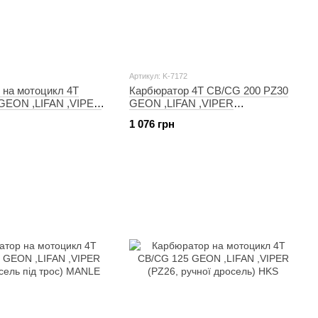
Артикул: K-7172
 на мотоцикл 4T
Карбюратор 4T CB/CG 200 PZ30
GEON ,LIFAN ,VIPER
GEON ,LIFAN ,VIPER
ель під трос) ZUNA
(ускорительний насос, ручний
1 076 грн
дросель) KNG