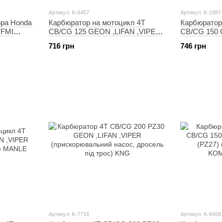
Артикул: K-6457
Артикул: K-1987
ра Honda
Карбюратор на мотоцикл 4T
Карбюратор
7FMI
CB/CG 125 GEON ,LIFAN ,VIPER
CB/CG 150 
(PZ26, ручний дросель)
(PZ27, дрос
716 грн
746 грн
KOMATCU
Артикул: K-7716
Артикул: K-6458