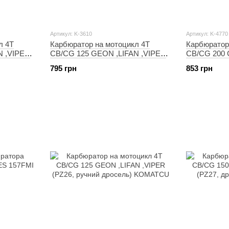
Артикул: K-3610
Артикул: K-4770
л 4T
Карбюратор на мотоцикл 4T
Карбюратор
N ,VIPER
CB/CG 125 GEON ,LIFAN ,VIPER
CB/CG 200 
(PZ26, ручний дросель) KEIHIN
(PZ30, дрос
795 грн
853 грн
#CH