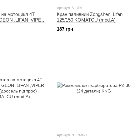
Артикул: B-1001
 на мотоцикл 4T
Кран паливний Zongshen, Lifan
GEON ,LIFAN ,VIPER
125/150 KOMATCU (mod.A)
ель під трос) HKS
187 грн
Артикул: N-276860