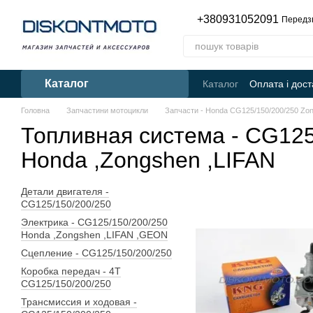
Перейти до основного контенту
+380931052091
Передз
Каталог
Каталог
Оплата і дост
Головна
Запчастини мотоцикли
Запчасти - Honda CG125/150/200/250 Zo
Топливная система - CG125
Honda ,Zongshen ,LIFAN
Детали двигателя -
CG125/150/200/250
Электрика - CG125/150/200/250
Honda ,Zongshen ,LIFAN ,GEON
Сцепление - CG125/150/200/250
Коробка передач - 4T
CG125/150/200/250
Трансмиссия и ходовая -