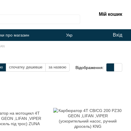
Мій кошик
Вхід
уки про магазин
Укр
FAN
тю
спочатку дешевше
за назвою
Відображення: