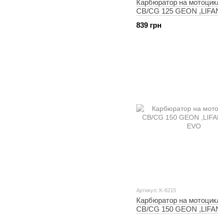
Карбюратор на мотоцик
CB/CG 125 GEON ,LIFA
(PZ26, ручний дросель
839 грн
Артикул: K-8215
Карбюратор на мотоцик
CB/CG 150 GEON ,LIFA
EVO