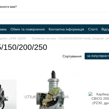
вонити вам?
авка
Обмін та повернення
Контактна інформація
Статті
Відг
ngshen ,LIFAN ,GEON
Топливная система - CG125/150/200/250 Honda ,Zongshen ,LI
/150/200/250
за популярніс
Сортування: