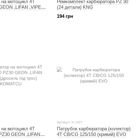
 на мотоцикл 4T
Ремкомплект карбюратора PZ 30
GEON ,LIFAN ,VIPER
(24 детали) KNG
сель під трос)
194 грн
mod.A)
Артикул: K-1427
 на мотоцикл 4T
Патрубок карбюратора (колектор)
PZ30 GEON ,LIFAN
4T CB/CG 125/150 (кривий) EVO
сель під трос)