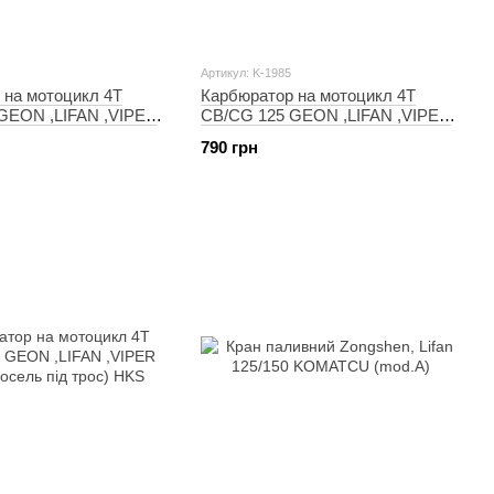
Артикул: K-1985
 на мотоцикл 4T
Карбюратор на мотоцикл 4T
GEON ,LIFAN ,VIPER
CB/CG 125 GEON ,LIFAN ,VIPER
ель під трос) MANLE
(PZ26, ручної дросель) HKS
790 грн