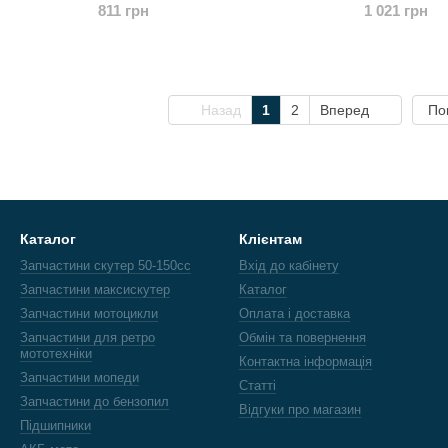
811 грн
1 021 грн
KOMATCU
Назад
1
2
Вперед
По
Каталог
Клієнтам
Запчастини скутер 50-150cc
Вхід до кабінету
Запчастини максискутер
Каталог
Запчастини мотоцикли
Оплата і доставка
Запчастини для ретро
Обмін та повернення
мототехніки
Контактна інформація
Запчастини мопеди
Статті
Запчастини до бензопил
Відгуки про магазин
Підшипники