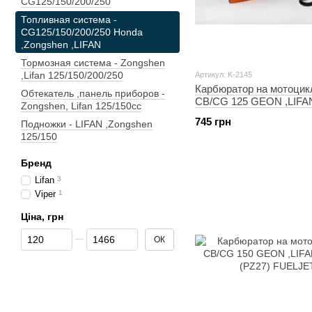
CG125/150/200/250
Топливная система -
CG125/150/200/250 Honda
,Zongshen ,LIFAN
Тормозная система - Zongshen
,Lifan 125/150/200/250
Артикул: K-2145
Карбюратор на мотоцик
Обтекатель ,панель приборов -
CB/CG 125 GEON ,LIFA
Zongshen, Lifan 125/150cc
(PZ26, ручної дросель)
745 грн
Подножки - LIFAN ,Zongshen
125/150
Бренд
Lifan
3
Viper
1
Ціна, грн
Від Ціна, грн
До Ціна, грн
ОК