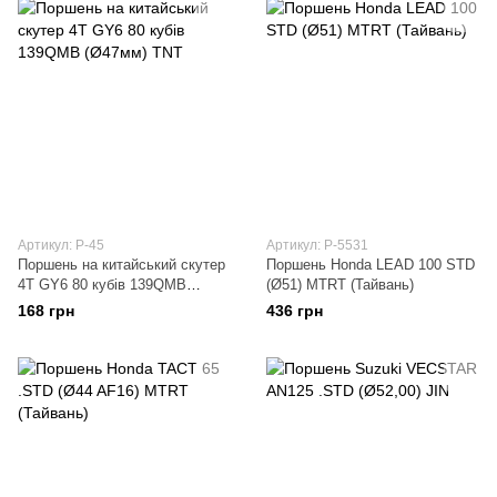
Артикул: P-45
Артикул: P-5531
Поршень на китайський скутер
Поршень Honda LEAD 100 STD
4T GY6 80 кубів 139QMB
(Ø51) MTRT (Тайвань)
(Ø47мм) TNT
168 грн
436 грн