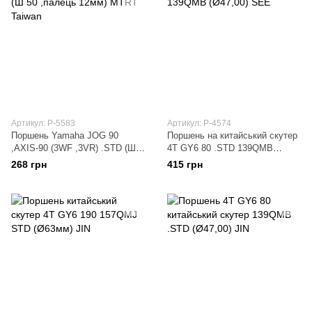
Артикул: P-5583
Артикул: P-4574
Поршень Yamaha JOG 90
Поршень на китайський скутер
,AXIS-90 (3WF ,3VR) .STD (Ш
4T GY6 80 .STD 139QMB
50 ,палець 12мм) MTRT Taiwan
(Ø47,00) SEE
268 грн
415 грн