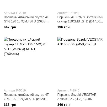
Артикул: P-2949
Артикул: P-2943
Поршень китайський скутер 4T
Поршень 4T GY6 80 китайський
GY6 190 157QMJ STD (Ø63мм)
скутер 139QMB .STD (Ø47,00)
JIN
JIN
647 грн
196 грн
Артикул: P-5619
Артикул: P-2940
Поршень китайський скутер 4T
Поршень Suzuki VECSTAR
GY6 125 152QMI STD (Ø52мм)
AN150 0.25 (Ø58,75) JIN
MTRT (Тайвань)
616 грн
340 грн