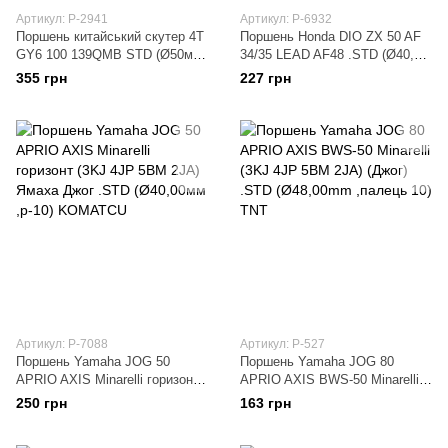
Артикул: P-2941
Артикул: P-6932
Поршень китайський скутер 4T
Поршень Honda DIO ZX 50 AF
GY6 100 139QMB STD (Ø50мм,
34/35 LEAD AF48 .STD (Ø40,00)
палець 13мм) JIN
SUNY
355 грн
227 грн
Артикул: P-7088
Артикул: P-527
Поршень Yamaha JOG 50
Поршень Yamaha JOG 80
APRIO AXIS Minarelli горизонт
APRIO AXIS BWS-50 Minarelli
(3KJ 4JP 5BM 2JA) Ямаха
(3KJ 4JP 5BM 2JA) (Джог) .STD
250 грн
163 грн
Джог .STD (Ø40,00мм ,p-10)
(Ø48,00mm ,палець 10) TNT
KOMATCU