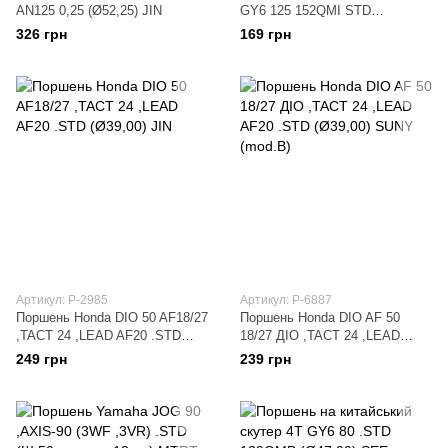
AN125 0,25 (Ø52,25) JIN
GY6 125 152QMI STD
(Ø52.40мм) TNT
326 грн
169 грн
Артикул: P-2985
Артикул: P-6887
Поршень Honda DIO 50 AF18/27
Поршень Honda DIO AF 50
,TACT 24 ,LEAD AF20 .STD
18/27 ДІО ,TACT 24 ,LEAD
(Ø39,00) JIN
AF20 .STD (Ø39,00) SUNY
249 грн
239 грн
(mod.B)