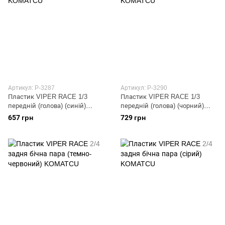
Артикул: P-3287
Артикул: P-3290
Пластик VIPER RACE 1/3
Пластик VIPER RACE 1/3
передній (голова) (синій)
передній (голова) (чорний)
KOMATCU
KOMATCU
657 грн
729 грн