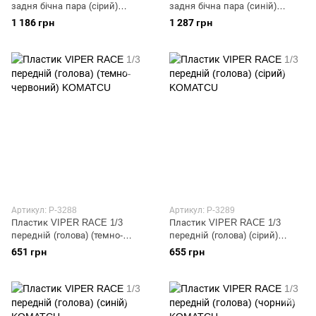
задня бічна пара (сірий)
задня бічна пара (синій)
KOMATCU
KOMATCU
1 186 грн
1 287 грн
Артикул: P-3288
Артикул: P-3289
Пластик VIPER RACE 1/3
Пластик VIPER RACE 1/3
передній (голова) (темно-
передній (голова) (сірий)
червоний) KOMATCU
KOMATCU
651 грн
655 грн