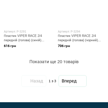
Артикул: P-3291
Артикул: P-3294
Пластик VIPER RACE 2/4
Пластик VIPER RACE 2/4
передній (голова) (синій)
передній (голова) (чорний)
KOMATCU
KOMATCU
616 грн
706 грн
Показати ще 20 товарів
Назад
Вперед
1
з 3