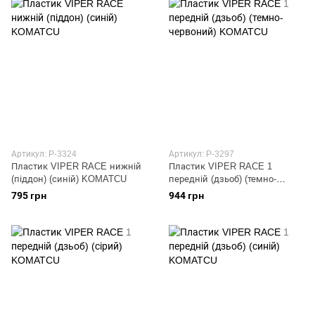
Артикул: P-3324
Артикул: P-3297
Пластик VIPER RACE нижній
Пластик VIPER RACE 1
(піддон) (синій) KOMATCU
передній (дзьоб) (темно-
червоний) KOMATCU
795 грн
944 грн