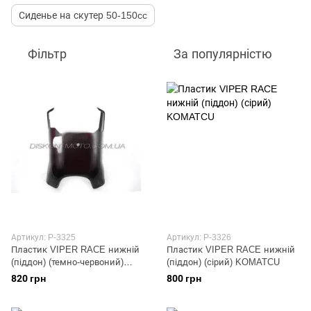
Сиденье на скутер 50-150cc
Фільтр
За популярністю
Артикул: P-3325
Артикул: P-3326
Пластик VIPER RACE нижній
Пластик VIPER RACE нижній
(піддон) (темно-червоний)
(піддон) (сірий) KOMATCU
KOMATCU
820 грн
800 грн