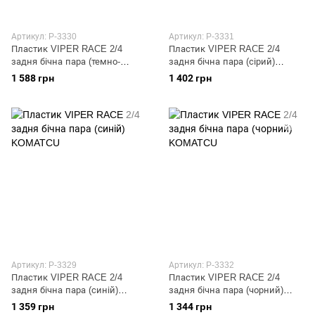
Артикул: P-3330
Артикул: P-3331
Пластик VIPER RACE 2/4
Пластик VIPER RACE 2/4
задня бічна пара (темно-
задня бічна пара (сірий)
червоний) KOMATCU
KOMATCU
1 588 грн
1 402 грн
Артикул: P-3329
Артикул: P-3332
Пластик VIPER RACE 2/4
Пластик VIPER RACE 2/4
задня бічна пара (синій)
задня бічна пара (чорний)
KOMATCU
KOMATCU
1 359 грн
1 344 грн