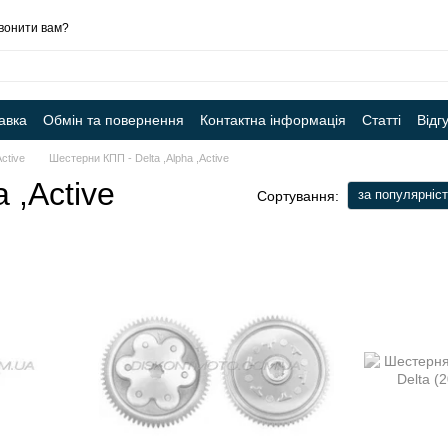
вонити вам?
авка
Обмін та повернення
Контактна інформація
Статті
Відг
ctive
Шестерни КПП - Delta ,Alpha ,Active
 ,Active
за популярніс
Сортування: