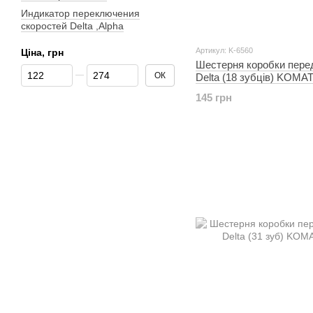
Индикатор переключения
скоростей Delta ,Alpha
Артикул: K-6560
Ціна, грн
Шестерня коробки пере
Від Ціна, грн
До Ціна, грн
ОК
Delta (18 зубців) KOM
145 грн