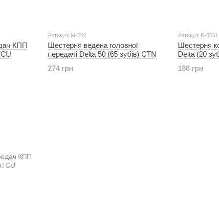
Артикул: M-542
Артикул: K-6561
дач КПП
Шестерня ведена головної
Шестерня к
ATCU
передачі Delta 50 (65 зубів) CTN
Delta (20 з
274 грн
186 грн