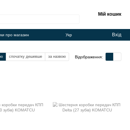
Мій кошик
Вхід
уки про магазин
Укр
тю
спочатку дешевше
за назвою
Відображення: