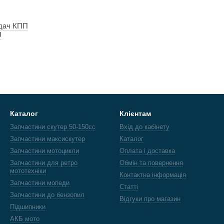
дач КПП
U
Каталог
Клієнтам
Запчастини скутер 50-150cc
Вхід до кабінету
Запчастини максискутер
Каталог
Запчастини мотоцикли
Оплата і доставка
Запчастини для ретро
Обмін та повернення
мототехніки
Контактна інформація
Запчастини мопеди
Статті
Запчастини до бензопил
Відгуки про магазин
Підшипники
АКБ мото