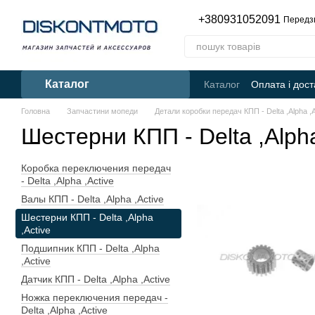
Перейти до основного контенту
+380931052091
Передз
Каталог
Каталог
Оплата і дост
Головна
Запчастини мопеди
Детали коробки передач КПП - Delta ,Alpha ,A
Шестерни КПП - Delta ,Alpha
Коробка переключения передач
- Delta ,Alpha ,Active
Валы КПП - Delta ,Alpha ,Active
Шестерни КПП - Delta ,Alpha
,Active
Подшипник КПП - Delta ,Alpha
,Active
Датчик КПП - Delta ,Alpha ,Active
Ножка переключения передач -
Delta ,Alpha ,Active