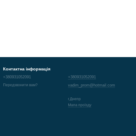
Контактна інформація
+380931052091
+380931052091
vadim_prom@hotmail.com
Передзвонити вам?
г.Днепр
Мапа проїзду