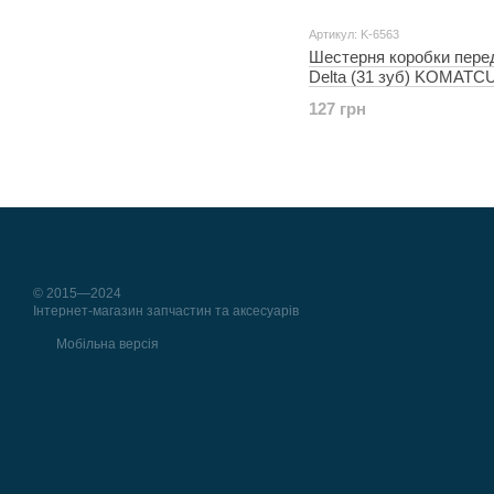
Артикул: K-6563
Шестерня коробки пере
Delta (31 зуб) KOMATC
127 грн
© 2015—2024
Інтернет-магазин запчастин та аксесуарів
Мобільна версія