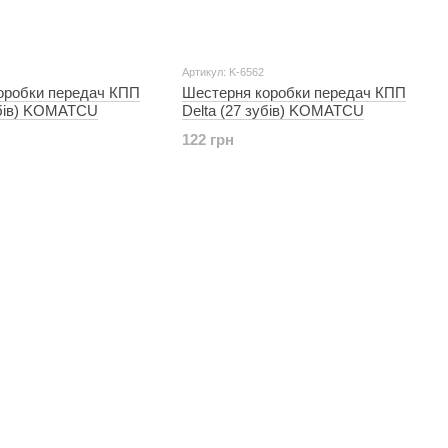
Артикул: K-6562
оробки передач КПП
Шестерня коробки передач КПП
убів) KOMATCU
Delta (27 зубів) KOMATCU
122 грн