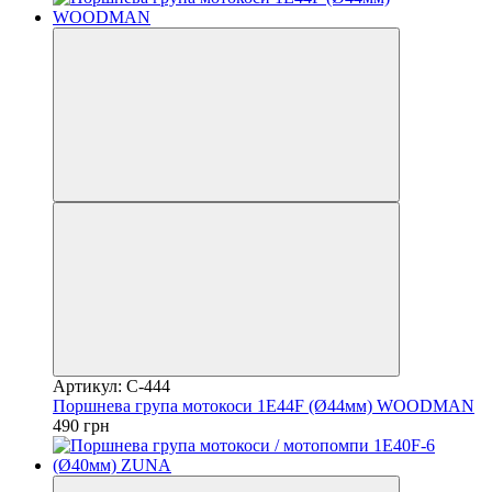
Артикул: C-444
Поршнева група мотокоси 1E44F (Ø44мм) WOODMAN
490 грн