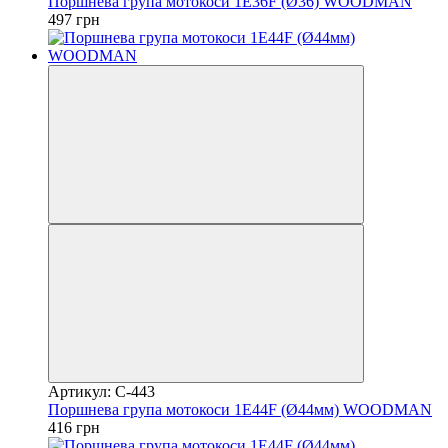
Поршнева група мотокоси 1E36F (Ø36) WOODMAN
497 грн
Артикул: C-443
Поршнева група мотокоси 1E44F (Ø44мм) WOODMAN
416 грн