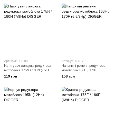
Артикул: D-1188
Артикул: D-612
Натягувач ланцюга редуктора
Напрямні ременя редуктора
мотоблока 175N / 180N (7/9Hp)
мотоблока 168F , 170F
DIGGER
(6,5/7Hp) DIGGER
119 грн
158 грн