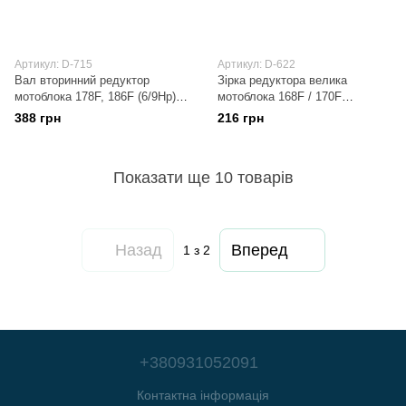
Артикул: D-715
Артикул: D-622
Вал вторинний редуктор
Зірка редуктора велика
мотоблока 178F, 186F (6/9Hp)
мотоблока 168F / 170F
(10 зубів) Forte 135 (Форте),
(6,5/7Hp) DIGGER
388 грн
216 грн
Зустр HT-135 DIGGER
Показати ще 10 товарів
Назад
Вперед
1
з 2
+380931052091
Контактна інформація