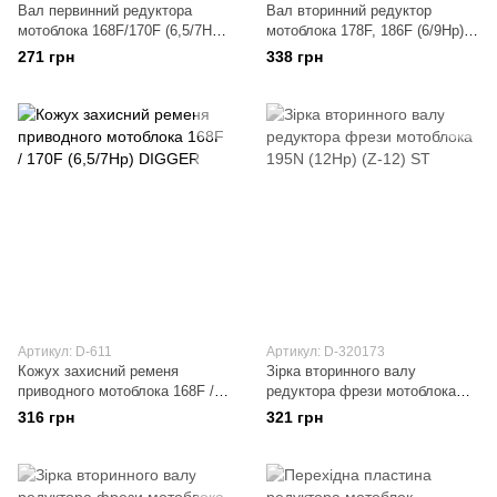
Вал первинний редуктора
Вал вторинний редуктор
мотоблока 168F/170F (6,5/7Hp)
мотоблока 178F, 186F (6/9Hp)
(Z-12, L-100) DIGGER
(8 зубів) Forte 135 (Форте),
271 грн
338 грн
Зустр HT-135 DIGGER
Артикул: D-611
Артикул: D-320173
Кожух захисний ременя
Зірка вторинного валу
приводного мотоблока 168F /
редуктора фрези мотоблока
170F (6,5/7Hp) DIGGER
195N (12Hp) (Z-12) ST
316 грн
321 грн