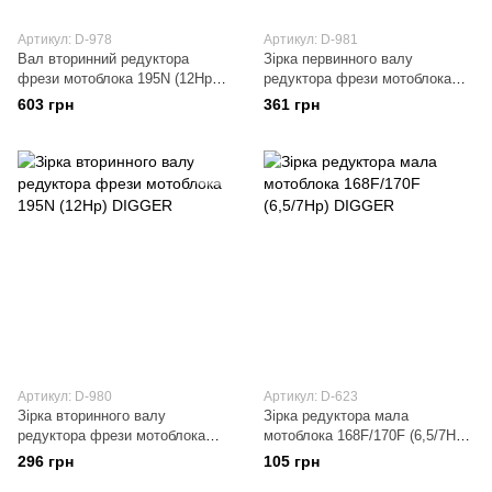
Артикул: D-978
Артикул: D-981
Вал вторинний редуктора
Зірка первинного валу
фрези мотоблока 195N (12Hp)
редуктора фрези мотоблока
DIGGER
195N (12Hp) DIGGER
603 грн
361 грн
Артикул: D-980
Артикул: D-623
Зірка вторинного валу
Зірка редуктора мала
редуктора фрези мотоблока
мотоблока 168F/170F (6,5/7Hp)
195N (12Hp) DIGGER
DIGGER
296 грн
105 грн