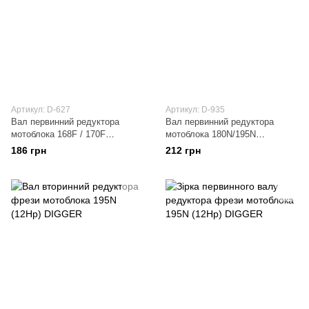
Артикул: D-627
Артикул: D-935
Вал первинний редуктора
Вал первинний редуктора
мотоблока 168F / 170F
мотоблока 180N/195N
(6,5/7Hp) DIGGER
(9Hp/12Hp) DIGGER
186 грн
212 грн