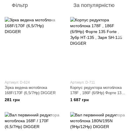
Фільтр
За популярністю
Артикул: D-624
Артикул: D-711
Зірка ведена мотоблока
Корпус редуктора мотоблока
168F/170F (6,5/7Hp) DIGGER
178F , 186F (6/9Hp) Форте 135
Forte , Зубр HT-135 , Заря SH-
281 грн
1 687 грн
135 DIGGER