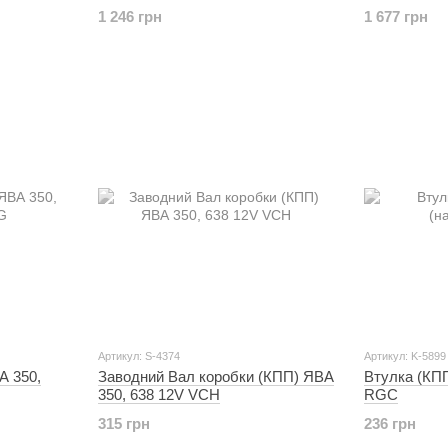
1 246 грн
1 677 грн
Артикул: S-4374
Артикул: K-5899
А 350,
Заводний Вал коробки (КПП) ЯВА
Втулка (КПП
350, 638 12V VCH
RGC
315 грн
236 грн