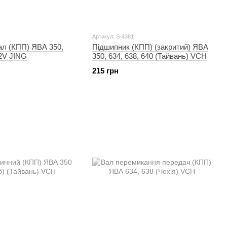
Артикул: S-4381
ал (КПП) ЯВА 350,
Підшипник (КПП) (закритий) ЯВА
2V JING
350, 634, 638, 640 (Тайвань) VCH
215 грн