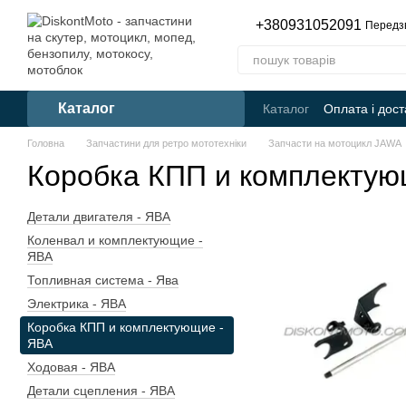
Перейти до основного контенту
+380931052091
Передз
Каталог
Каталог
Оплата і дост
Головна
Запчастини для ретро мототехніки
Запчасти на мотоцикл JAWA
Коробка КПП и комплектую
Детали двигателя - ЯВА
Коленвал и комплектующие -
ЯВА
Топливная система - Ява
Электрика - ЯВА
Коробка КПП и комплектующие -
ЯВА
Ходовая - ЯВА
Детали сцепления - ЯВА