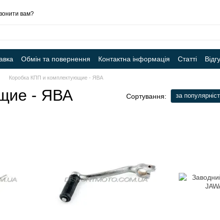
вонити вам?
авка
Обмін та повернення
Контактна інформація
Статті
Відг
Коробка КПП и комплектующие - ЯВА
щие - ЯВА
за популярніс
Сортування: