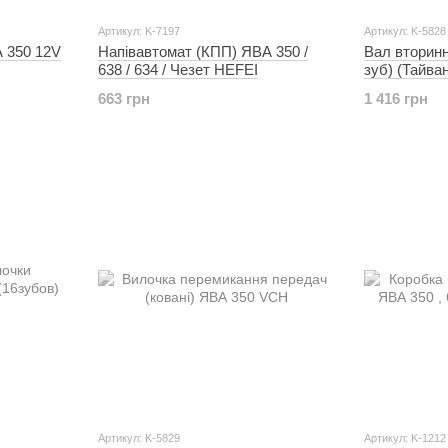
Артикул: K-7197
Артикул: K-5828
А 350 12V
Напівавтомат (КПП) ЯВА 350 /
Вал вторинн
638 / 634 / Чезет HEFEІ
зуб) (Тайва
663 грн
1 416 грн
Артикул: K-5829
Артикул: K-1212