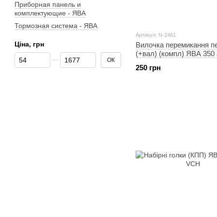
Приборная панель и
комплектующие - ЯВА
Тормозная система - ЯВА
Артикул: N-2461
Ціна, грн
Вилочка перемикання п
(+вал) (компл) ЯВА 350
Від Ціна, грн
До Ціна, грн
ОК
250 грн