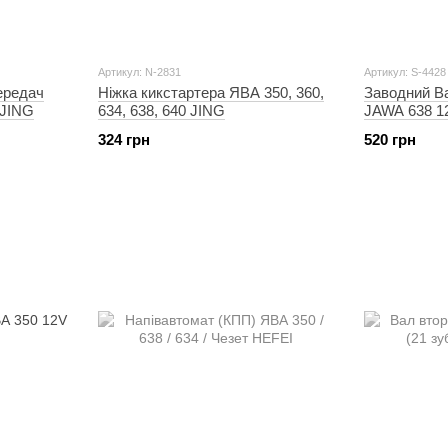
Артикул: N-2831
Артикул: S-4428
ередач
Ніжка кикстартера ЯВА 350, 360,
Заводний В
 JING
634, 638, 640 JING
JAWA 638 1
324 грн
520 грн