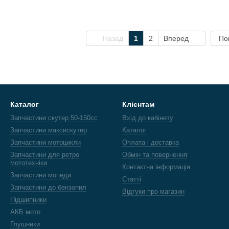
Назад
1
2
Вперед
По
Каталог
Клієнтам
Запчастини скутер 50-150cc
Вхід до кабінету
Запчастини максискутер
Каталог
Запчастини мотоцикли
Оплата і доставка
Запчастини для ретро
Обмін та повернення
мототехніки
Контактна інформація
Запчастини мопеди
Статті
Запчастини до бензопил
Відгуки про магазин
Підшипники
АКБ мото
Глушники