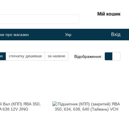
Мій кошик
Вхід
уки про магазин
Укр
тю
спочатку дешевше
за назвою
Відображення: