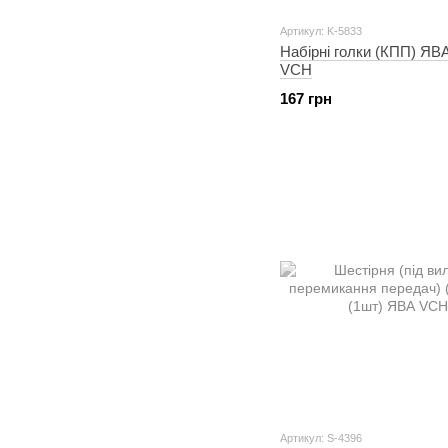
Артикул: K-5833
Набірні голки (КПП) ЯВ
VCH
167 грн
Артикул: S-4396