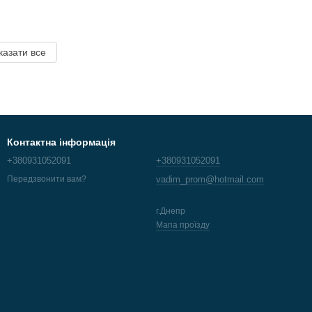
казати все
Контактна інформація
+380931052091
+380931052091
vadim_prom@hotmail.com
Передзвонити вам?
г.Днепр
Мапа проїзду