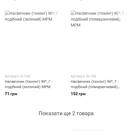
Артикул: N-106
Артикул: N-108
Насвечник (тюнінг) 90*, Г -
Насвечник (тюнінг) 90*, Г -
подібний (зелений) МРМ
подібний (помаранчевий)
МРМ
71 грн
152 грн
Показати ще 2 товара