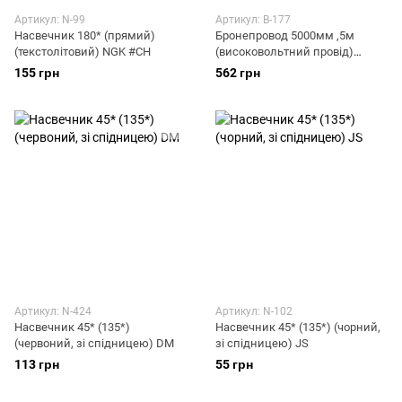
Артикул: N-99
Артикул: B-177
Насвечник 180* (прямий)
Бронепровод 5000мм ,5м
(текстолітовий) NGK #CH
(високовольтний провід)
(синій, силікон) DM
155 грн
562 грн
Артикул: N-424
Артикул: N-102
Насвечник 45* (135*)
Насвечник 45* (135*) (чорний,
(червоний, зі спідницею) DM
зі спідницею) JS
113 грн
55 грн