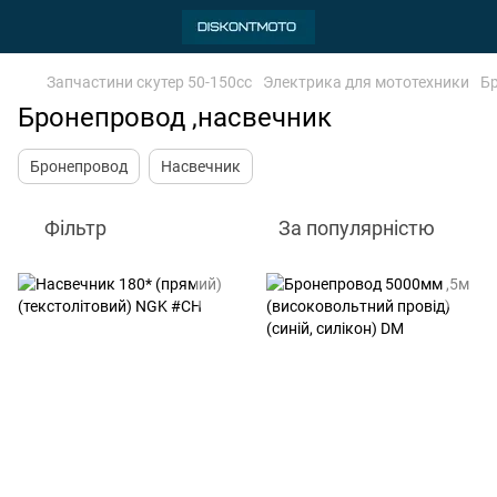
Запчастини скутер 50-150cc
Электрика для мототехники
Бр
Бронепровод ,насвечник
Бронепровод
Насвечник
Фільтр
За популярністю