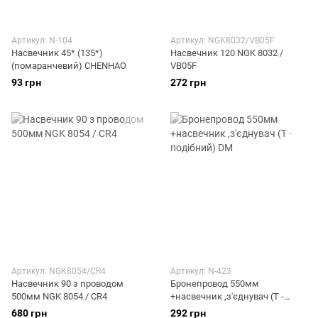
Артикул: N-104
Артикул: NGK8032/VB05F
Насвечник 45* (135*)
Насвечник 120 NGK 8032 /
(помаранчевий) CHENHAO
VB05F
93 грн
272 грн
Артикул: NGK8054/CR4
Артикул: N-423
Насвечник 90 з проводом
Бронепровод 550мм
500мм NGK 8054 / CR4
+насвечник ,з'єднувач (Т -
подібний) DM
680 грн
292 грн