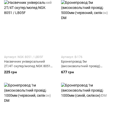
Артикул: NGK 8051 / LB05F
Артикул: B-176
Насвечник універсальний
Бронепровод 5м
2T/4T скутер/мопед NGK 8051 /
(високовольтний провід)
LB05F
5000мм (червоний, силікон)
225 грн
677 грн
DM