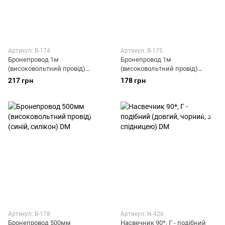
Артикул: B-174
Артикул: B-175
Бронепровод 1м
Бронепровод 1м
(високовольтний провід)
(високовольтний провід)
1000мм (червоний, силікон)
1000мм (синій, силікон) DM
217 грн
178 грн
DM
Артикул: B-178
Артикул: N-426
Бронепровод 500мм
Насвечник 90*, Г - подібний