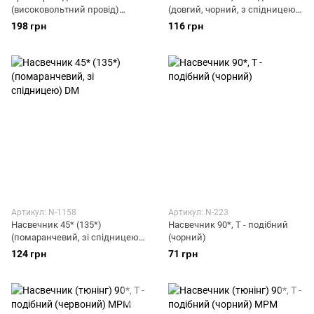
(високовольтний провід)
(довгий, чорний, з спідницею)
(синій, силікон) DM
DM
198 грн
116 грн
Артикул: N-1158
Артикул: N-223
Насвечник 45* (135*)
Насвечник 90*, Т - подібний
(помаранчевий, зі спідницею)
(чорний)
DM
124 грн
71 грн