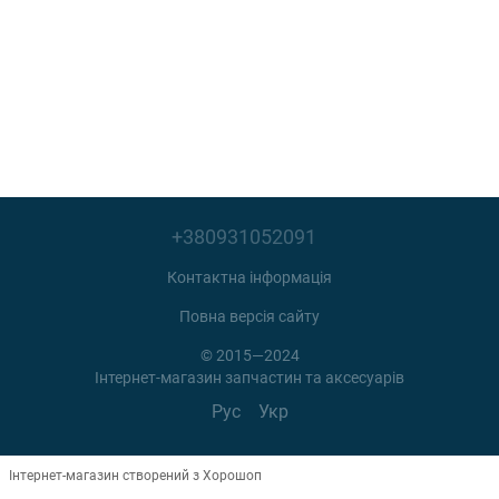
+380931052091
Контактна інформація
Повна версія сайту
© 2015—2024
Інтернет-магазин запчастин та аксесуарів
Рус
Укр
Інтернет-магазин створений з Хорошоп