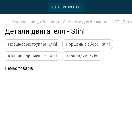
Запчастини до бензопил
Запчасти для бензопилы - ST
Детал
Детали двигателя - Stihl
Поршневые группы - Stihl
Поршень в сборе - Stihl
Кольца поршневые - Stihl
Прокладки - Stihl
Немає товарів