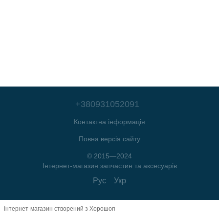
+380931052091
Контактна інформація
Повна версія сайту
© 2015—2024
Інтернет-магазин запчастин та аксесуарів
Рус
Укр
Інтернет-магазин створений з Хорошоп