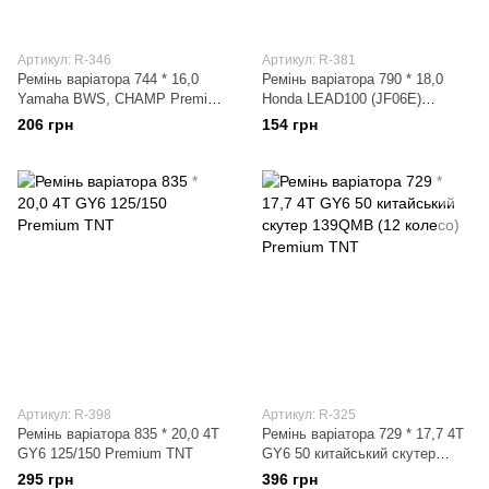
Артикул: R-346
Артикул: R-381
Ремінь варіатора 744 * 16,0
Ремінь варіатора 790 * 18,0
Yamaha BWS, CHAMP Premium
Honda LEAD100 (JF06E)
TNT
Premium TNT
206 грн
154 грн
Артикул: R-398
Артикул: R-325
Ремінь варіатора 835 * 20,0 4T
Ремінь варіатора 729 * 17,7 4T
GY6 125/150 Premium TNT
GY6 50 китайський скутер
139QMB (12 колесо) Premium
295 грн
396 грн