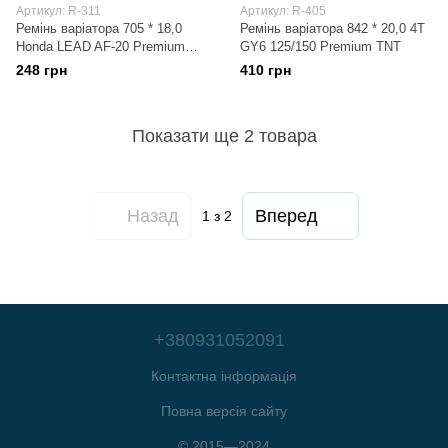
Артикул: R-311
Артикул: R-405
Ремінь варіатора 705 * 18,0
Ремінь варіатора 842 * 20,0 4T
Honda LEAD AF-20 Premium
GY6 125/150 Premium TNT
TNT
248 грн
410 грн
Показати ще 2 товара
Назад
Вперед
1
з 2
+380931052091
Контактна інформація
Повна версія сайту
© 2015—2024