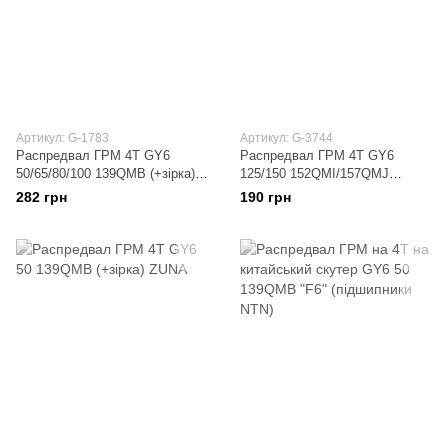
Артикул: G-1783
Артикул: G-3744
Распредвал ГРМ 4T GY6
Распредвал ГРМ 4T GY6
50/65/80/100 139QMB (+зірка)
125/150 152QMI/157QMJ
LIPAI (A клас)
(+зірка) SUNY
282 грн
190 грн