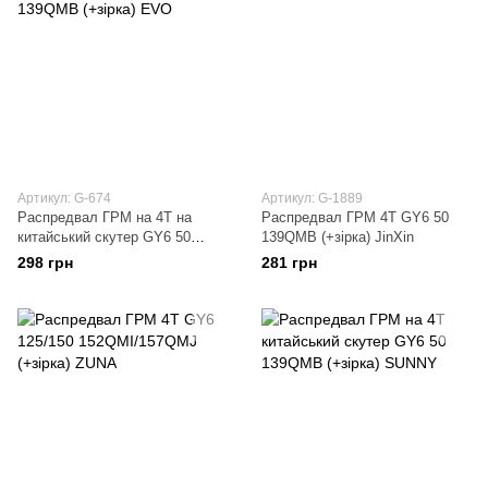
Артикул: G-674
Артикул: G-1889
Распредвал ГРМ на 4T на
Распредвал ГРМ 4T GY6 50
китайський скутер GY6 50
139QMB (+зірка) JinXin
139QMB (+зірка) EVO
298 грн
281 грн