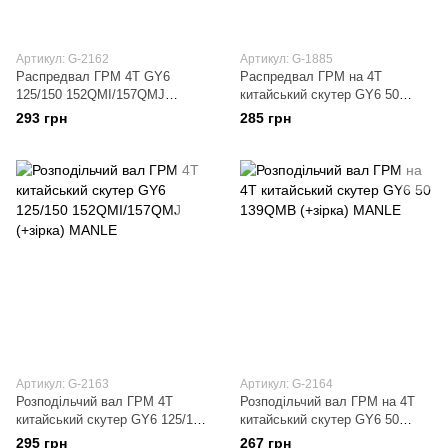
Артикул: G-2162
Артикул: G-1885
Распредвал ГРМ 4T GY6
Распредвал ГРМ на 4T
125/150 152QMI/157QMJ
китайський скутер GY6 50
(+зірка) ZUNA
139QMB (+зірка) SUNNY
293 грн
285 грн
Артикул: G-2163
Артикул: G-2164
Розподільчий вал ГРМ 4T
Розподільчий вал ГРМ на 4T
китайський скутер GY6 125/150
китайський скутер GY6 50
152QMI/157QMJ (+зірка)
139QMB (+зірка) MANLE
295 грн
267 грн