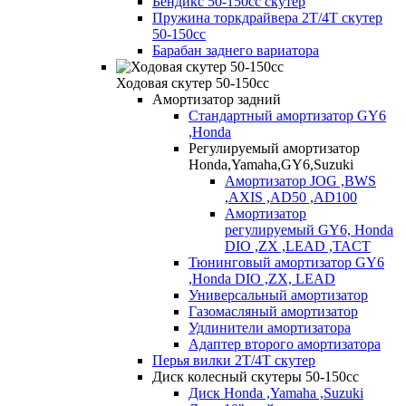
Бендикс 50-150сс скутер
Пружина торкдрайвера 2Т/4Т скутер
50-150сс
Барабан заднего вариатора
Ходовая скутер 50-150cc
Амортизатор задний
Стандартный амортизатор GY6
,Honda
Регулируемый амортизатор
Honda,Yamaha,GY6,Suzuki
Амортизатор JOG ,BWS
,AXIS ,AD50 ,AD100
Амортизатор
регулируемый GY6, Honda
DIO ,ZX ,LEAD ,TACT
Тюнинговый амортизатор GY6
,Honda DIO ,ZX, LEAD
Универсальный амортизатор
Газомасляный амортизатор
Удлинители амортизатора
Адаптер второго амортизатора
Перья вилки 2T/4T скутер
Диск колесный скутеры 50-150cc
Диск Honda ,Yamaha ,Suzuki