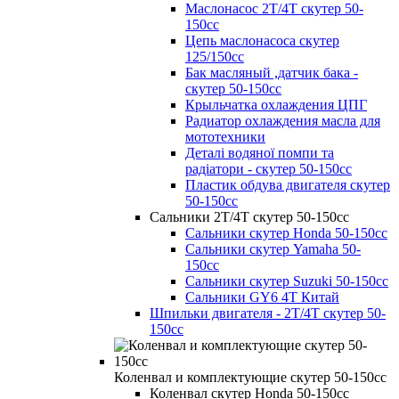
Маслонасос 2Т/4Т скутер 50-
150сс
Цепь маслонасоса скутер
125/150сс
Бак масляный ,датчик бака -
скутер 50-150сс
Крыльчатка охлаждения ЦПГ
Радиатор охлаждения масла для
мототехники
Деталі водяної помпи та
радіатори - скутер 50-150cc
Пластик обдува двигателя скутер
50-150сс
Сальники 2Т/4Т скутер 50-150cc
Сальники скутер Honda 50-150cc
Сальники скутер Yamaha 50-
150cc
Сальники скутер Suzuki 50-150cc
Сальники GY6 4Т Китай
Шпильки двигателя - 2Т/4Т скутер 50-
150cc
Коленвал и комплектующие скутер 50-150cc
Коленвал скутер Honda 50-150cc