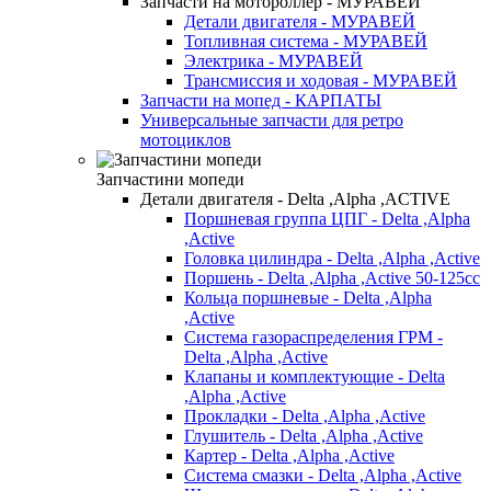
Запчасти на мотороллер - МУРАВЕЙ
Детали двигателя - МУРАВЕЙ
Топливная система - МУРАВЕЙ
Электрика - МУРАВЕЙ
Трансмиссия и ходовая - МУРАВЕЙ
Запчасти на мопед - КАРПАТЫ
Универсальные запчасти для ретро
мотоциклов
Запчастини мопеди
Детали двигателя - Delta ,Alpha ,ACTIVE
Поршневая группа ЦПГ - Delta ,Alpha
,Active
Головка цилиндра - Delta ,Alpha ,Active
Поршень - Delta ,Alpha ,Active 50-125cc
Кольца поршневые - Delta ,Alpha
,Active
Система газораспределения ГРМ -
Delta ,Alpha ,Active
Клапаны и комплектующие - Delta
,Alpha ,Active
Прокладки - Delta ,Alpha ,Active
Глушитель - Delta ,Alpha ,Active
Картер - Delta ,Alpha ,Active
Система смазки - Delta ,Alpha ,Active