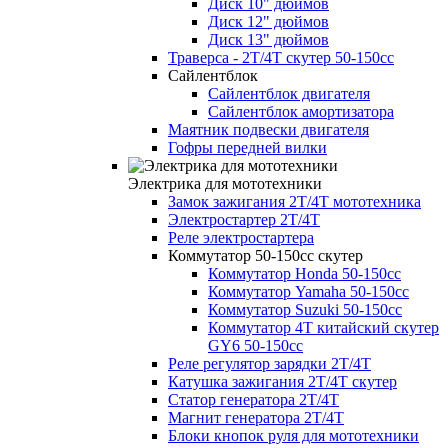
Диск 10" дюймов
Диск 12" дюймов
Диск 13" дюймов
Траверса - 2Т/4Т скутер 50-150cc
Сайлентблок
Сайлентблок двигателя
Сайлентблок амортизатора
Маятник подвески двигателя
Гофры передней вилки
Электрика для мототехники
Замок зажигания 2Т/4Т мототехника
Электростартер 2Т/4Т
Реле электростартера
Коммутатор 50-150сс скутер
Коммутатор Honda 50-150cc
Коммутатор Yamaha 50-150cc
Коммутатор Suzuki 50-150cc
Коммутатор 4Т китайский скутер
GY6 50-150cc
Реле регулятор зарядки 2Т/4Т
Катушка зажигания 2Т/4Т скутер
Статор генератора 2Т/4Т
Магнит генератора 2Т/4Т
Блоки кнопок руля для мототехники