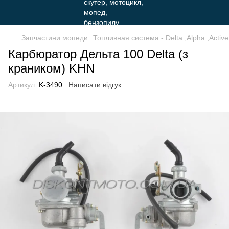
Запчастини мопеди
Топливная система - Delta ,Alpha ,Active
Карбюратор Дельта 100 Delta (з
краником) KHN
Артикул:
K-3490
Написати відгук