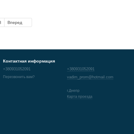
8
Вперед
Контактная информация
+380931052091
+380931052091
vadim_prom@hotmail.com
Перезвонить вам?
г.Днепр
Карта проезда