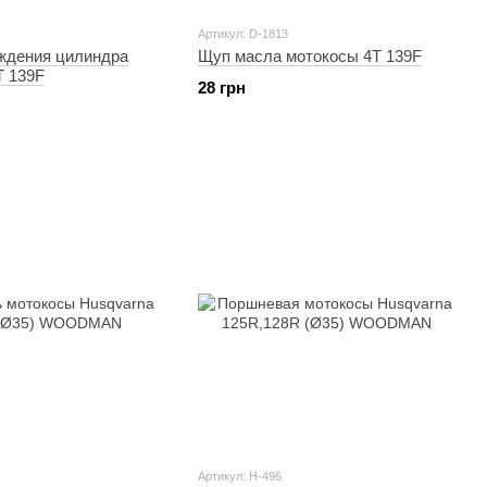
Артикул: D-1813
ждения цилиндра
Щуп масла мотокосы 4T 139F
T 139F
28 грн
Артикул: H-496