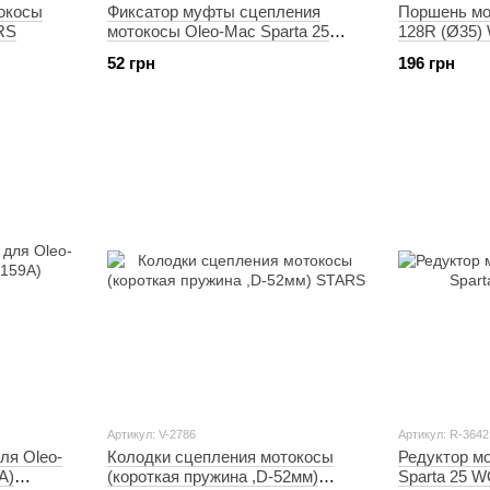
окосы
Фиксатор муфты сцепления
Поршень мо
RS
мотокосы Oleo-Mac Sparta 25
128R (Ø35
WOODMAN
52 грн
196 грн
Артикул: V-2786
Артикул: R-3642
ля Oleo-
Колодки сцепления мотокосы
Редуктор м
A)
(короткая пружина ,D-52мм)
Sparta 25