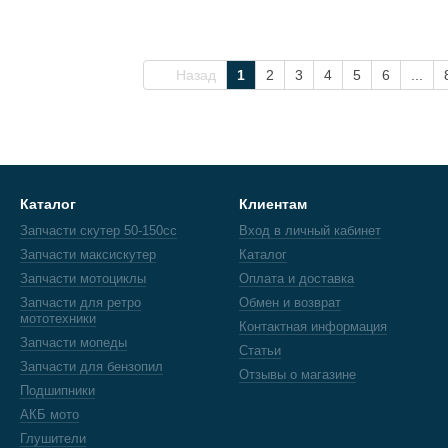
Назад
1
2
3
4
5
6
...
Каталог
Клиентам
Запчасти скутер 50-150cc
Вход в личный кабинет
Запчасти максискутер
Каталог
Запчасти мотоциклы
Оплата и доставка
Запчасти для ретро
Обмен и возврат
мототехники
Контактная информация
Запчасти мопеды
Статьи
Запчасти для бензопил
Отзывы о магазине
Подшипники
АКБ мото
Глушители