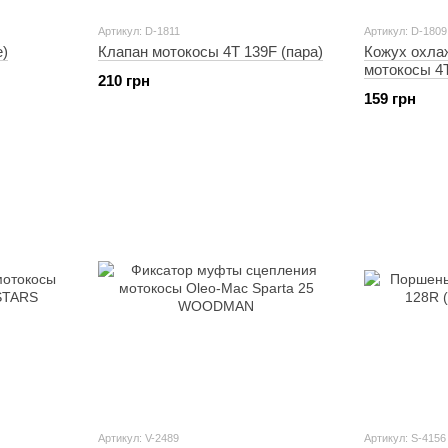
Артикул: D-1811
Артикул: D-1809
е)
Клапан мотокосы 4T 139F (пара)
Кожух охла
мотокосы 4
210 грн
159 грн
Артикул: V-2489
Артикул: S-4156