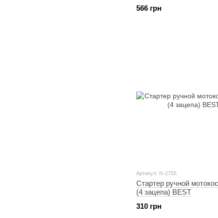
WOODMAN
566 грн
Артикул: N-2755
Стартер ручной мотоко
(4 зацепа) BEST
310 грн