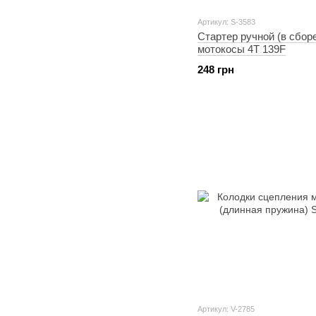
Артикул: S-3583
Стартер ручной (в сбор
мотокосы 4T 139F
248 грн
Артикул: V-2785