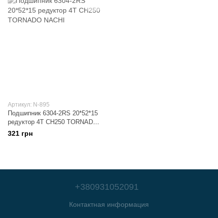
Артикул: N-895
Подшипник 6304-2RS 20*52*15
редуктор 4T CH250 TORNADO
NACHI
321 грн
+380931052091
Контактная информация