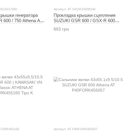
10510017090
Артикул: AT S410510008146
крышки генератора
Прокладка крышки сцепления
600 / 750 Athena AT
SUZUKI GSR 600 / GSX-R 600
090
(2001-2005) Athena AT
603 грн
S410510008146
0FORK455160
Артикул: AT P40FORK455057