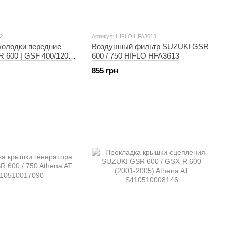
2
Артикул: HIFLO HFA3613
колодки передние
Воздушный фильтр SUZUKI GSR
 600 | GSF 400/1200
600 / 750 HIFLO HFA3613
6R Ninja
855 грн
кие) TRW MCB602