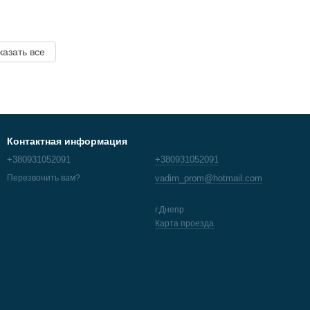
казать все
Контактная информация
+380931052091
+380931052091
vadim_prom@hotmail.com
Перезвонить вам?
г.Днепр
Карта проезда