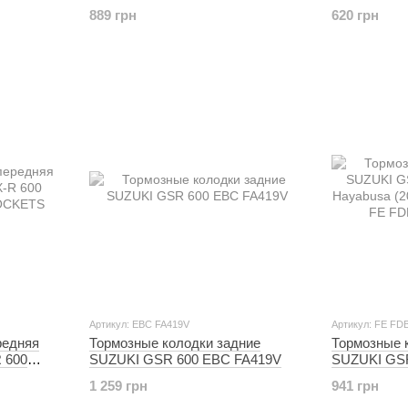
P40FORK455153
P40FORK455
889 грн
620 грн
Артикул: EBC FA419V
Артикул: FE FD
редняя
Тормозные колодки задние
Тормозные 
 600
SUZUKI GSR 600 EBC FA419V
SUZUKI GSR
CKETS
Hayabusa (2
1 259 грн
941 грн
R FE FDB2