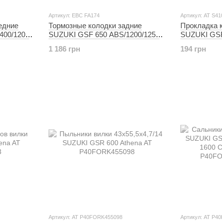
Артикул: EBC FA174
Артикул: AT S4
едние
Тормозные колодки задние
Прокладка 
400/1200
SUZUKI GSF 650 ABS/1200/1250
SUZUKI GSR 
Bandit | GSR 750 EBC FA174
S410510017
1 186 грн
194 грн
MCB602SV
Артикул: AT P40FORK455098
Артикул: AT P4