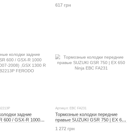
159 Tipo J
P40FORK455161 Tipo L
617 грн
B2213P
Артикул: EBC FA231
колодки задние
Тормозные колодки передние
 600 / GSX-R 1000
правые SUZUKI GSR 750 | EX 650
007-2008) ,GSX 1300
Ninja EBC FA231
1 272 грн
213P FERODO