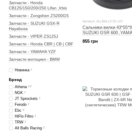
Запчасти - Honda
CB125/150/200/250 Lifan ,Irbis
Запчасти - Zongshen ZS200GS
Артикул: ALLBALLS 55-123
Запчасти - SUZUKI GSX-R
Сальники вилки 43*55*9
Hayabusa
SUZUKI GSR 600 ,YAM
Запчасти - VIPER ZS125J
R6, R1 KAWASAKI Vulca
855 грн
Classic ALLBALLS 55-12
Запчасти - Honda CBR | CB | CBF
Запчасти - YAMAHA YZF
Запчасти мотоцикл - BMW
Новинка
1
Бренд
Athena
10
NGK
1
JT Sprockets
1
Ferodo
2
Ebc
4
HiFlo Filtro
1
TRW
2
All Balls Racing
2