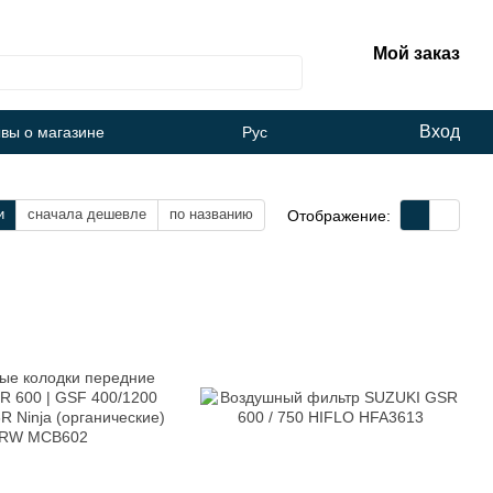
Мой заказ
Вход
вы о магазине
Рус
и
сначала дешевле
по названию
Отображение: