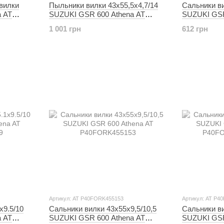
вилки
Пыльники вилки 43x55,5x4,7/14
Сальники ви
 AT
SUZUKI GSR 600 Athena AT
SUZUKI GSR
P40FORK455098
1600 Class
1 001 грн
612 грн
P40FORK455
Артикул: AT P40FORK455153
Артикул: AT P4
x9.5/10
Сальники вилки 43x55x9,5/10,5
Сальники ви
 AT
SUZUKI GSR 600 Athena AT
SUZUKI GSR