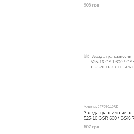
P40FORK455089
903 грн
Артикул: JTF520.16RB
Звезда трансмиссии пе
525-16 GSR 600 / GSX-R
JTF520.16RB JT SPRO
507 грн