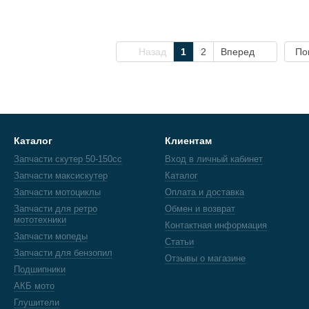
Назад
1
2
Вперед
По
Каталог
Клиентам
Запчасти скутер 50-150cc
Вход в личный кабинет
Запчасти максискутер
Каталог
Запчасти мотоциклы
Оплата и доставка
Запчасти для ретро
Обмен и возврат
мототехники
Контактная информация
Запчасти мопеды
Статьи
Запчасти для бензопил
Отзывы о магазине
Подшипники
АКБ мото
Глушители