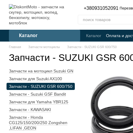
Перейти к основному контенту
+380931052091
Перезв
Каталог
Каталог
Оплата и дос
Главная
Запчасти мотоциклы
Запчасти - SUZUKI GSR 600/750
Запчасти - SUZUKI GSR 60
Запчасти на мотоцикл Suzuki GN
Запчасти для Suzuki AX100
Запчасти - SUZUKI GSR 600/750
Запчасти - Suzuki GSF Bandit
Запчасти для Yamaha YBR125
Запчасти - KAWASAKI
Запчасти - Honda
CG125/150/200/250 Zongshen
,LIFAN ,GEON