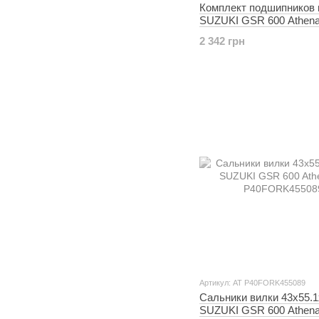
Комплект подшипников 
SUZUKI GSR 600 Athena
P400485250003
2 342 грн
Артикул: AT P40FORK455089
Сальники вилки 43x55.1
SUZUKI GSR 600 Athena