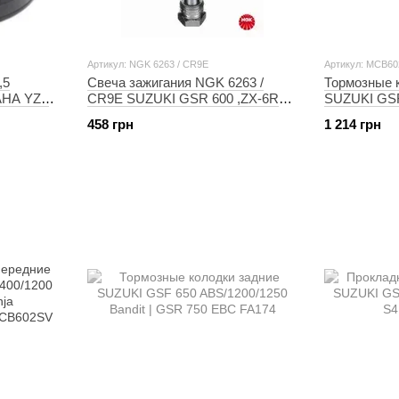
Артикул: NGK 6263 / CR9E
Артикул: MCB60
,5
Свеча зажигания NGK 6263 /
Тормозные 
AHA YZF
CR9E SUZUKI GSR 600 ,ZX-6R
SUZUKI GSR
n VN 1600
Ninja ,YAMAHA YZF
Bandit | ZX-
458 грн
1 214 грн
3
600R/750R/R1 ,CBR125R
(органичес