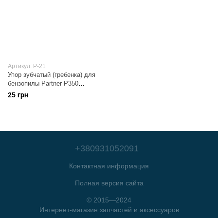
Артикул: P-21
Упор зубчатый (гребенка) для
бензопилы Partner P350
FORESTER
25 грн
+380931052091
Контактная информация
Полная версия сайта
© 2015—2024
Интернет-магазин запчастей и аксессуаров