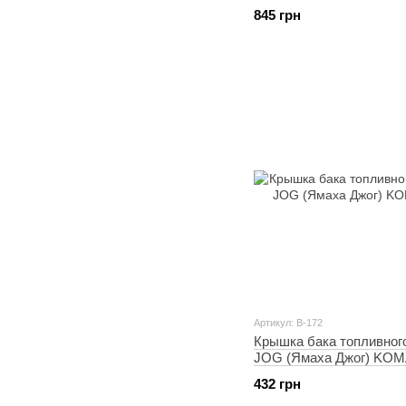
845 грн
Артикул: B-172
Крышка бака топливног
JOG (Ямаха Джог) KO
432 грн