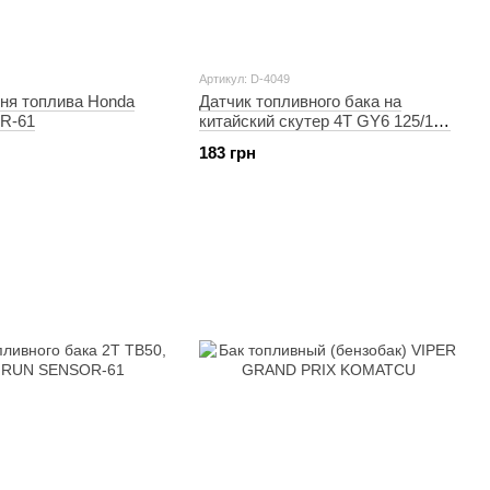
Артикул: D-4049
вня топлива Honda
Датчик топливного бака на
R-61
китайский скутер 4T GY6 125/150
KOMATCU
183 грн