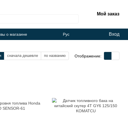
Мой заказ
Вход
вы о магазине
Рус
и
сначала дешевле
по названию
Отображение: