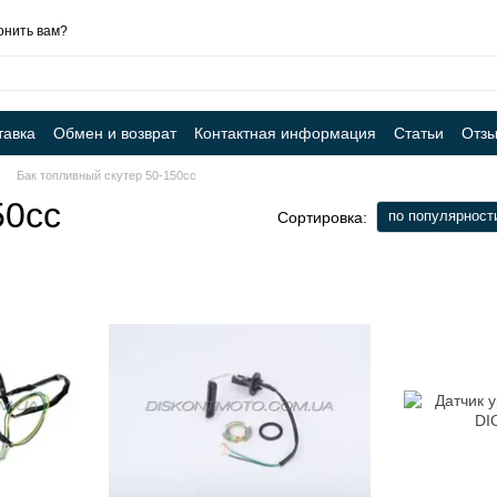
онить вам?
тавка
Обмен и возврат
Контактная информация
Статьи
Отзы
Бак топливный скутер 50-150cc
50cc
по популярност
Сортировка: