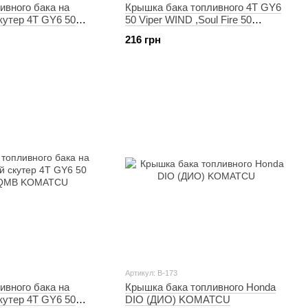
ивного бака на
Крышка бака топливного 4T GY6
кутер 4T GY6 50
50 Viper WIND ,Soul Fire 50
провода) HORZA
,Kanuni Glide EURORUN
216 грн
Артикул: B-173
ивного бака на
Крышка бака топливного Honda
кутер 4T GY6 50
DIO (ДИО) KOMATCU