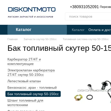
Перейти к основному контенту
+380931052091
Перезв
Каталог
Каталог
Оплата и дос
Главная
Запчасти скутер 50-150cc
Топливная система скутер 50-150cc
Бак топливный скутер 50-1
Карбюратор 2Т/4Т и
комплектующие
Электроклапан карбюратора
2Т/4Т скутер 50-150сс
Лепестковый клапан
Бензонасос ,кран - топливный
Бак топливный скутер 50-150cc
Шланг топливный для
мототехники