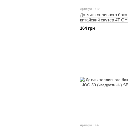
Артикул: D-35
Датчик топливного бака
китайский скутер 4T GY
SENSOR-61
164 грн
Артикул: D-40