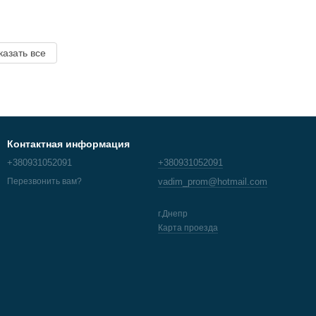
казать все
Контактная информация
+380931052091
+380931052091
vadim_prom@hotmail.com
Перезвонить вам?
г.Днепр
Карта проезда