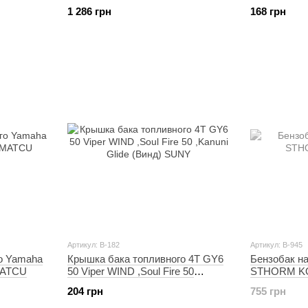
139QMB K
1 286 грн
168 грн
Артикул: B-182
Артикул: B-945
о Yamaha
Крышка бака топливного 4T GY6
Бензобак н
MATCU
50 Viper WIND ,Soul Fire 50
STHORM K
,Kanuni Glide (Винд) SUNY
204 грн
755 грн