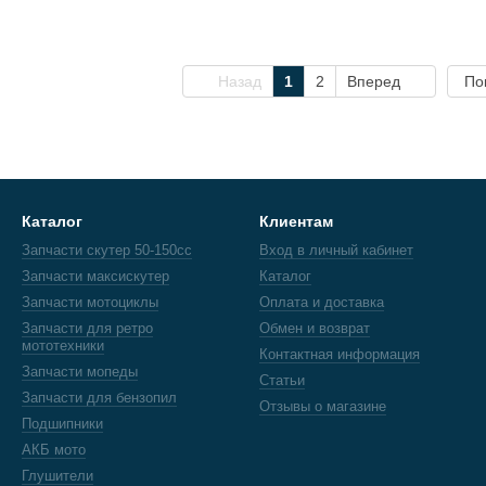
Назад
1
2
Вперед
По
Каталог
Клиентам
Запчасти скутер 50-150cc
Вход в личный кабинет
Запчасти максискутер
Каталог
Запчасти мотоциклы
Оплата и доставка
Запчасти для ретро
Обмен и возврат
мототехники
Контактная информация
Запчасти мопеды
Статьи
Запчасти для бензопил
Отзывы о магазине
Подшипники
АКБ мото
Глушители