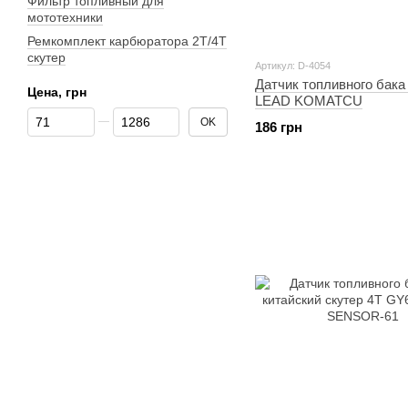
Фильтр топливный для
мототехники
Ремкомплект карбюратора 2T/4T
скутер
Артикул: D-4054
Датчик топливного бака
Цена, грн
LEAD KOMATCU
От Цена, грн
До Цена, грн
OK
186 грн