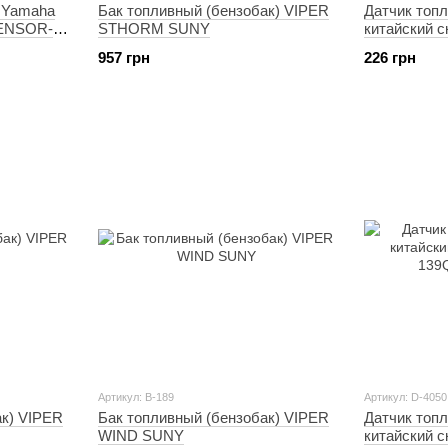
а Yamaha
Бак топливный (бензобак) VIPER
Датчик топл
SENSOR-
STHORM SUNY
китайский с
139QMB (3 
957 грн
226 грн
Артикул: B-189
Артикул: D-4050
ак) VIPER
Бак топливный (бензобак) VIPER
Датчик топл
WIND SUNY
китайский с