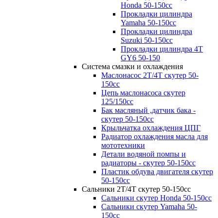
Honda 50-150cc
Прокладки цилиндра
Yamaha 50-150cc
Прокладки цилиндра
Suzuki 50-150cc
Прокладки цилиндра 4Т
GY6 50-150
Система смазки и охлаждения
Маслонасос 2Т/4Т скутер 50-
150сс
Цепь маслонасоса скутер
125/150сс
Бак масляный ,датчик бака -
скутер 50-150сс
Крыльчатка охлаждения ЦПГ
Радиатор охлаждения масла для
мототехники
Детали водяной помпы и
радиаторы - скутер 50-150cc
Пластик обдува двигателя скутер
50-150сс
Сальники 2Т/4Т скутер 50-150cc
Сальники скутер Honda 50-150cc
Сальники скутер Yamaha 50-
150cc