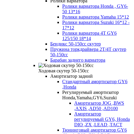
Ролики вариатора
Ролики вариатора Honda , GY6-
50 13*16
Ролики вариатора Yamaha 15*12
Ролики вариатора Suzuki 16*12 -
17*12
Ролики вариатора 4T GY6
125/150 18*14
Бендикс 50-150сс скутер
Пружина торкдрайвера 2Т/4Т скутер
50-150сс
Барабан заднего вариатора
Ходовая скутер 50-150cc
Амортизатор задний
Стандартный амортизатор GY6
,Honda
Регулируемый амортизатор
Honda,Yamaha,GY6,Suzuki
Амортизатор JOG ,BWS
,AXIS ,AD50 ,AD100
Амортизатор
регулируемый GY6, Honda
DIO ,ZX ,LEAD ,TACT
Тюнинговый амортизатор GY6