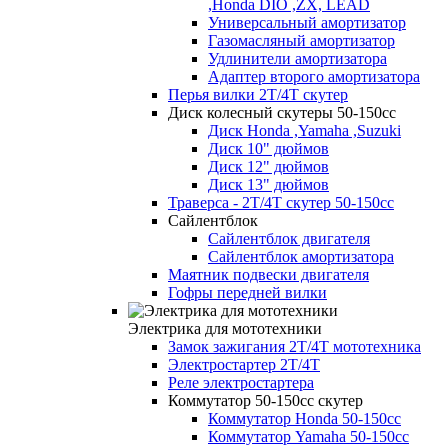
,Honda DIO ,ZX, LEAD
Универсальный амортизатор
Газомасляный амортизатор
Удлинители амортизатора
Адаптер второго амортизатора
Перья вилки 2T/4T скутер
Диск колесный скутеры 50-150cc
Диск Honda ,Yamaha ,Suzuki
Диск 10" дюймов
Диск 12" дюймов
Диск 13" дюймов
Траверса - 2Т/4Т скутер 50-150cc
Сайлентблок
Сайлентблок двигателя
Сайлентблок амортизатора
Маятник подвески двигателя
Гофры передней вилки
Электрика для мототехники
Замок зажигания 2Т/4Т мототехника
Электростартер 2Т/4Т
Реле электростартера
Коммутатор 50-150сс скутер
Коммутатор Honda 50-150cc
Коммутатор Yamaha 50-150cc