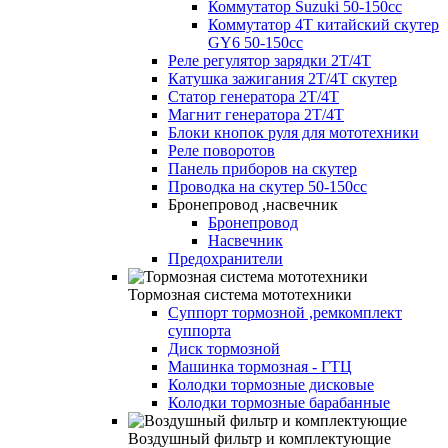
Коммутатор Suzuki 50-150cc
Коммутатор 4Т китайский скутер
GY6 50-150cc
Реле регулятор зарядки 2Т/4Т
Катушка зажигания 2Т/4Т скутер
Статор генератора 2Т/4Т
Магнит генератора 2Т/4Т
Блоки кнопок руля для мототехники
Реле поворотов
Панель приборов на скутер
Проводка на скутер 50-150сс
Бронепровод ,насвечник
Бронепровод
Насвечник
Предохранители
Тормозная система мототехники
Суппорт тормозной ,ремкомплект
суппорта
Диск тормозной
Машинка тормозная - ГТЦ
Колодки тормозные дисковые
Колодки тормозные барабанные
Воздушный фильтр и комплектующие