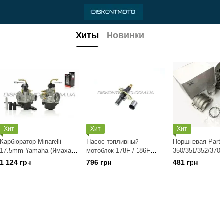
Хиты
Новинки
Хит
Хит
Хит
Карбюратор Minarelli
Насос топливный
Поршневая Part
17.5mm Yamaha (Ямаха
мотоблок 178F / 186F
350/351/352/370
,Минарелли) "KOSO"
Forte 105 ,Зубр HT-105
20/422 цилиндр
1 124 грн
796 грн
481 грн
,Zirka LX 2060D (6/9Hp)
Jonsered CS213
HORZA
,CS2035 POULA
,2250 (Ø41,1м