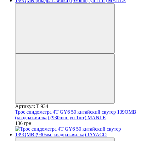
Артикул: T-934
Трос спидометра 4T GY6 50 китайский скутер 139QMB
(квадрат-вилка) (930mm, уп.1шт) MANLE
136 грн