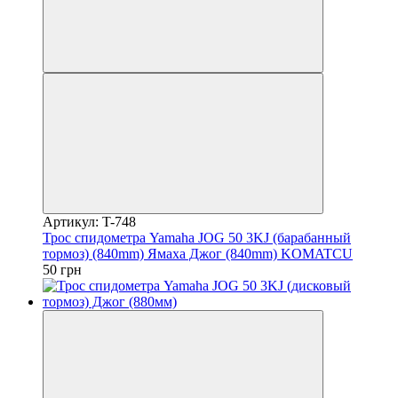
Артикул: T-748
Трос спидометра Yamaha JOG 50 3KJ (барабанный
тормоз) (840mm) Ямаха Джог (840mm) KOMATCU
50 грн