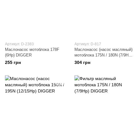
Артикул: D-2383
Артикул: D-817
Маслонасос мотоблока 178F
Маслонасос (насос масляный)
(6Hp) DIGGER
мотоблока 175N / 180N (7/9Hp)
DIGGER
255 грн
304 грн