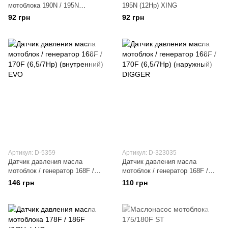
мотоблока 190N / 195N
195N (12Hp) XING
(12/15Hp)
92 грн
92 грн
Артикул: D-5359
Артикул: D-323035
Датчик давления масла
Датчик давления масла
мотоблок / генератор 168F /
мотоблок / генератор 168F /
170F (6,5/7Hp) (внутренний)
170F (6,5/7Hp) (наружный)
146 грн
110 грн
EVO
DIGGER