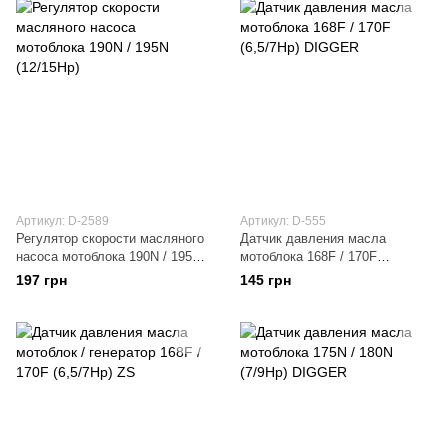
Артикул: D-2589
Артикул: D-555
Регулятор скорости масляного
Датчик давления масла
насоса мотоблока 190N / 195N
мотоблока 168F / 170F
(12/15Hp)
(6,5/7Hp) DIGGER
197 грн
145 грн