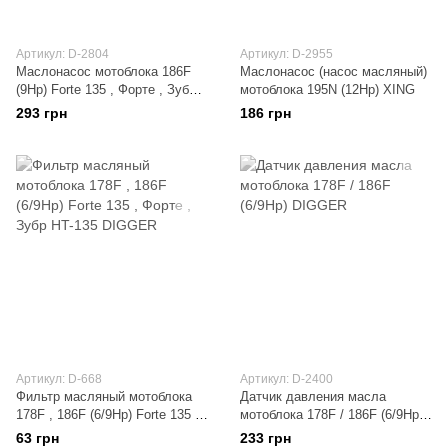
Артикул: D-2804
Артикул: D-2955
Маслонасос мотоблока 186F
Маслонасос (насос масляный)
(9Hp) Forte 135 , Форте , Зубр
мотоблока 195N (12Hp) XING
HT-135 , Zirka LX 2090D , LX
293 грн
186 грн
2092D DIGGER
Артикул: D-668
Артикул: D-2400
Фильтр масляный мотоблока
Датчик давления масла
178F , 186F (6/9Hp) Forte 135 ,
мотоблока 178F / 186F (6/9Hp)
Форте , Зубр HT-135 DIGGER
DIGGER
63 грн
233 грн