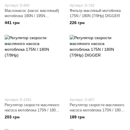
Артикул: D-890
Артикул: D-782
Маслонасос (насос масляный)
Фильтр масляный мотоблока
мотоблока 190N / 195N
175N / 180N (7/9Hp) DIGGER
(12/15Hp) DIGGER
441 грн
226 грн
Артикул: D-2491
Артикул: D-807
Регулятор скорости масляного
Регулятор скорости масляного
насоса мотоблока 175N / 180N
насоса мотоблока 175N / 180N
(7/9Hp)
(7/9Hp) DIGGER
203 грн
189 грн