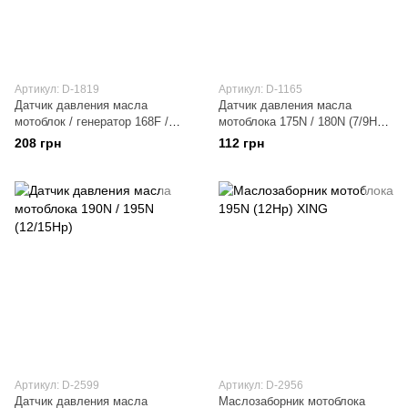
Артикул: D-1819
Артикул: D-1165
Датчик давления масла
Датчик давления масла
мотоблок / генератор 168F /
мотоблока 175N / 180N (7/9Hp)
170F (6,5/7Hp) ZS
DIGGER
208 грн
112 грн
Артикул: D-2599
Артикул: D-2956
Датчик давления масла
Маслозаборник мотоблока