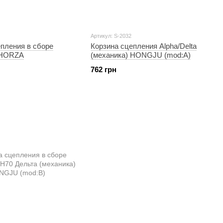
Артикул: S-2032
епления в сборе
Корзина сцепления Alpha/Delta
a HORZA
(механика) HONGJU (mod:A)
762 грн