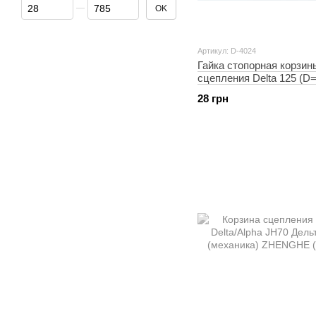
От Цена, грн
До Цена, грн
OK
Артикул: D-4024
Гайка стопорная корзин
сцепления Delta 125 (
d=12.5mm) KOMATCU
28 грн