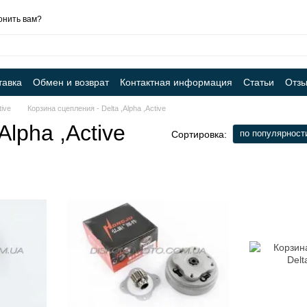
онить вам?
тавка
Обмен и возврат
Контактная информация
Статьи
Отзы
tive
Корзина сцепления - Delta ,Alpha ,Active
Alpha ,Active
по популярност
Сортировка: