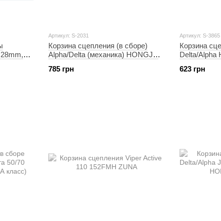
Артикул: S-2031
Артикул: S-3865
ы
Корзина сцепления (в сборе)
Корзина сц
D=28mm,
Alpha/Delta (механика) HONGJU
Delta/Alph
(mod:A)
785 грн
623 грн