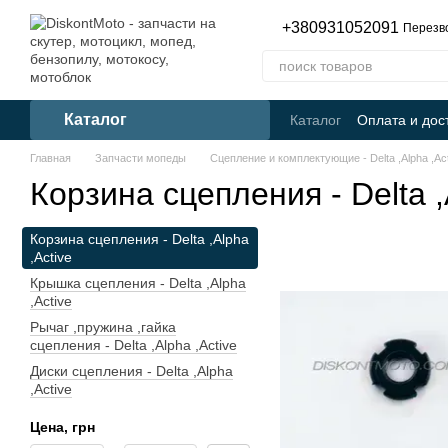
Перейти к основному контенту
+380931052091
Перезв
Каталог
Каталог
Оплата и дос
Главная
Запчасти мопеды
Сцепление и комплектующие - Delta ,Alpha ,Ac
Корзина сцепления - Delta ,
Корзина сцепления - Delta ,Alpha
,Active
Крышка сцепления - Delta ,Alpha
,Active
Рычаг ,пружина ,гайка
сцепления - Delta ,Alpha ,Active
Диски сцепления - Delta ,Alpha
,Active
Цена, грн