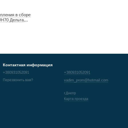
епления в сборе
 JH70 Дельта
 HONGJU (mod:B)
Контактная информация
+380931052091
+380931052091
vadim_prom@hotmail.com
Перезвонить вам?
г.Днепр
Карта проезда