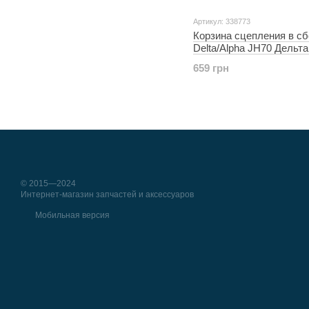
Артикул: 338773
Корзина сцепления в с
Delta/Alpha JH70 Дельта
(механика) ZHENGHE (А
659 грн
© 2015—2024
Интернет-магазин запчастей и аксессуаров
Мобильная версия