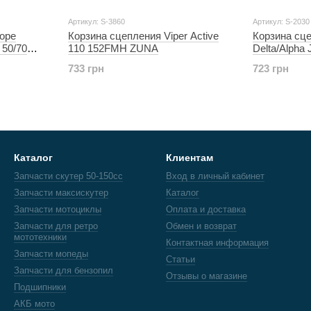
Артикул: S-3860
Артикул: S-2030
боре
Корзина сцепления Viper Active
Корзина сц
 50/70
110 152FMH ZUNA
Delta/Alpha
 класс)
(механика)
733 грн
723 грн
Каталог
Клиентам
Запчасти скутер 50-150cc
Вход в личный кабинет
Запчасти максискутер
Каталог
Запчасти мотоциклы
Оплата и доставка
Запчасти для ретро
Обмен и возврат
мототехники
Контактная информация
Запчасти мопеды
Статьи
Запчасти для бензопил
Отзывы о магазине
Подшипники
АКБ мото