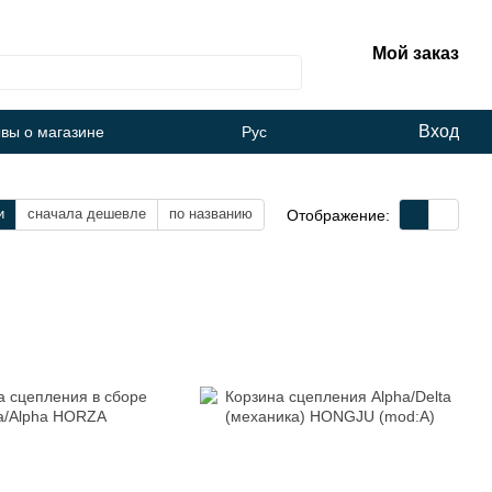
Мой заказ
Вход
вы о магазине
Рус
и
сначала дешевле
по названию
Отображение: