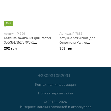
Хит
Артикул: P-596
Артикул: P-7882
Катушка зажигания для Partner
Катушка зажигания для
350/351/352/370/371
бензопилы Partner
WOODMAN
350/351/352/370/371 (Партнер)
292 грн
353 грн
EVO
+380931052091
Контактная информация
Полная версия сайта
© 2015—2024
Интернет-магазин запчастей и аксессуаров