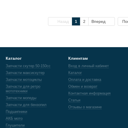
Назад
1
2
Вперед
По
Каталог
Клиентам
Запчасти скутер 50-150cc
Вход в личный кабинет
Запчасти максискутер
Каталог
Запчасти мотоциклы
Оплата и доставка
Запчасти для ретро
Обмен и возврат
мототехники
Контактная информация
Запчасти мопеды
Статьи
Запчасти для бензопил
Отзывы о магазине
Подшипники
АКБ мото
Глушители