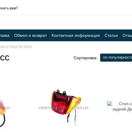
онить вам?
тавка
Обмен и возврат
Контактная информация
Статьи
Отзы
нал в сборе 50-150cc
cc
по популярност
Сортировка: