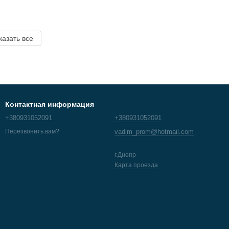
казать все
Контактная информация
+380931052091
+380931052091
vadim_prom@hotmail.com
Перезвонить вам?
г.Днепр
Карта проезда