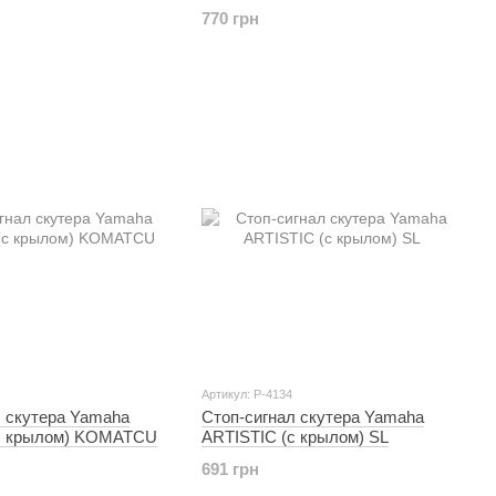
(фонарь задний Винд) (жёлтое
770 грн
стекло поворотов)
Артикул: P-4134
л скутера Yamaha
Стоп-сигнал скутера Yamaha
с крылом) KOMATCU
ARTISTIC (с крылом) SL
691 грн