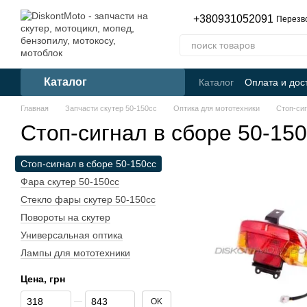
Перейти к основному контенту
+380931052091
Перезв
Каталог
Каталог
Оплата и дос
Главная
Запчасти скутер 50-150cc
Оптика для мототехники
Стоп-сиг
Стоп-сигнал в сборе 50-150
Стоп-сигнал в сборе 50-150cc
Фара скутер 50-150cc
Стекло фары скутер 50-150cc
Повороты на скутер
Универсальная оптика
Лампы для мототехники
Цена, грн
От Цена, грн
До Цена, грн
OK