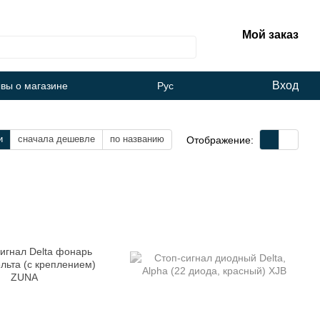
Мой заказ
Вход
вы о магазине
Рус
и
сначала дешевле
по названию
Отображение: