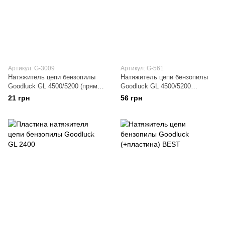
Артикул: G-3009
Артикул: G-561
Натяжитель цепи бензопилы
Натяжитель цепи бензопилы
Goodluck GL 4500/5200 (прямая
Goodluck GL 4500/5200
передача) BEST
(червячная передача)
21 грн
56 грн
FORESTER