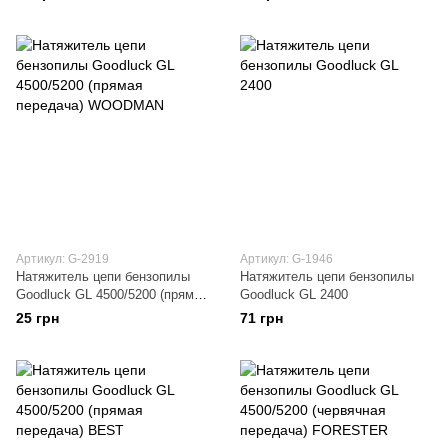
Артикул: G-2919
Артикул: G-1946
Натяжитель цепи бензопилы
Натяжитель цепи бензопилы
Goodluck GL 4500/5200 (прямая
Goodluck GL 2400
передача) WOODMAN
25 грн
71 грн