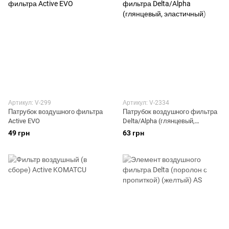
Артикул: V-299
Артикул: V-2334
Патрубок воздушного фильтра
Патрубок воздушного фильтра
Active EVO
Delta/Alpha (глянцевый,
эластичный)
49 грн
63 грн