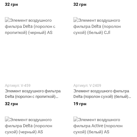
(красный) AS
(синий) AS
32 грн
32 грн
Артикул: V-459
Артикул: V-2409
Элемент воздушного фильтра
Элемент воздушного фильтра
Delta (поролон с пропиткой)
Delta (поролон сухой) (белый)
(черный) AS
CJl
32 грн
19 грн