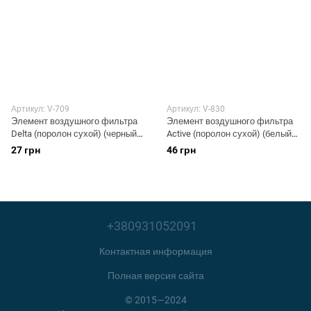
Артикул: V-709
Артикул: V-830
Элемент воздушного фильтра
Элемент воздушного фильтра
Delta (поролон сухой) (черный)
Active (поролон сухой) (белый)
AS
AS
27 грн
46 грн
+380931052091
Контактная информация
Полная версия сайта
© 2015—2024